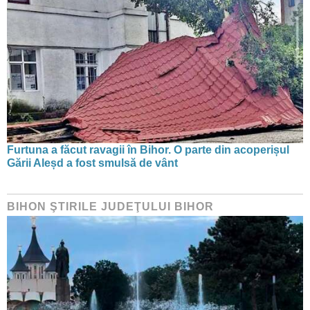
Furtuna a făcut ravagii în Bihor. O parte din acoperișul
Gării Aleșd a fost smulsă de vânt
BIHON ŞTIRILE JUDEŢULUI BIHOR