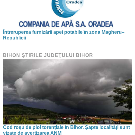
Întreruperea furnizării apei potabile în zona Magheru–
Republicii
BIHON ŞTIRILE JUDEŢULUI BIHOR
Cod roșu de ploi torențiale în Bihor. Șapte localități sunt
vizate de avertizarea ANM