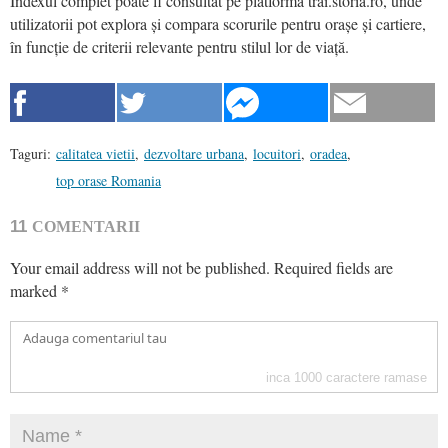
Indexul complet poate fi consultat pe platforma trai.storia.ro, unde
utilizatorii pot explora și compara scorurile pentru orașe și cartiere,
în funcție de criterii relevante pentru stilul lor de viață.
Taguri:
calitatea vietii
,
dezvoltare urbana
,
locuitori
,
oradea
,
top orase Romania
11
COMENTARII
Your email address will not be published.
Required fields are
marked
*
inca
1000
caractere ramase