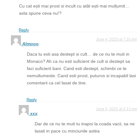
Cu cat ești mai prost si incult cu atât ești mai mulțumit…
asta spune ceva nu!?
Reply
June 4, 2025 at 7:16 pm
Almooo
Daca tu esti asa destept si cult… de ce nu te muti in
Monaco? Ah ca nu esti suficient de cult si destept sa
faci suficient bani. Cand esti destept, schimbi ce te
nemultumeste. Cand esti prost, puturos si incapabil lasi
comentarii ca cel lasat de tine.
Reply
June 5, 2025 at 3:13 pm
xxx
Dar de ce nu te muti tu inapoi la coada vacii, sa ne
lasati in pace cu minciunile astèa