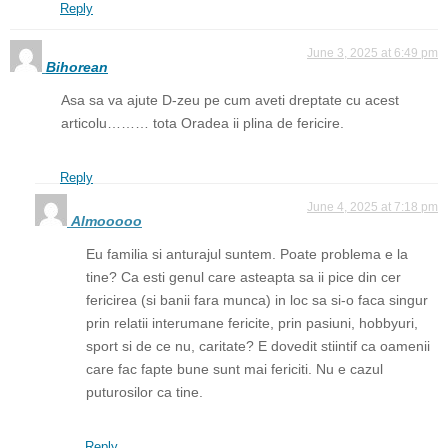
Reply
June 3, 2025 at 6:49 pm
Bihorean
Asa sa va ajute D-zeu pe cum aveti dreptate cu acest
articolu……… tota Oradea ii plina de fericire.
Reply
June 4, 2025 at 7:18 pm
Almooooo
Eu familia si anturajul suntem. Poate problema e la
tine? Ca esti genul care asteapta sa ii pice din cer
fericirea (si banii fara munca) in loc sa si-o faca singur
prin relatii interumane fericite, prin pasiuni, hobbyuri,
sport si de ce nu, caritate? E dovedit stiintif ca oamenii
care fac fapte bune sunt mai fericiti. Nu e cazul
puturosilor ca tine.
Reply