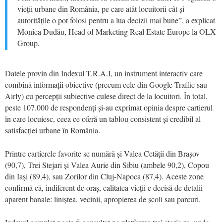
vieții urbane din România, pe care atât locuitorii cât și
autoritățile o pot folosi pentru a lua decizii mai bune”, a explicat
Monica Dudău, Head of Marketing Real Estate Europe la OLX
Group.
Datele provin din Indexul T.R.A.I, un instrument interactiv care
combină informații obiective (precum cele din Google Traffic sau
Airly) cu percepții subiective culese direct de la locuitori. În total,
peste 107.000 de respondenți și-au exprimat opinia despre cartierul
în care locuiesc, ceea ce oferă un tablou consistent și credibil al
satisfacției urbane în România.
Printre cartierele favorite se numără și Valea Cetății din Brașov
(90,7), Trei Stejari și Valea Aurie din Sibiu (ambele 90,2), Copou
din Iași (89,4), sau Zorilor din Cluj-Napoca (87,4). Aceste zone
confirmă că, indiferent de oraș, calitatea vieții e decisă de detalii
aparent banale: liniștea, vecinii, apropierea de școli sau parcuri.