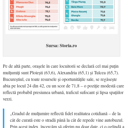
Sursa: Storia.ro
Pe de altă parte, orașele în care locuitorii se declară cel mai puțin
mulțumiți sunt Ploiești (63,6), Alexandria (65,1) și Tulcea (65,7).
Bucureștiul, cu toate resursele și oportunitățile sale, se regăsește
abia pe locul 24 din 42, cu un scor de 71,8 – o poziție modestă care
reflectă probabil presiunea urbană, traficul sufocant și lipsa spațiilor
verzi.
„Gradul de mulțumire reflectă fidel realitatea cotidiană – de la
cât de curată este o stradă până la cât de repede vine autobuzul.
Prin acest index, încercăm să oferim nu doar date, ci o oglindă a