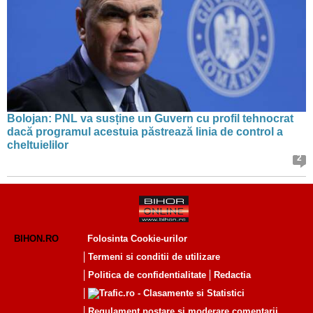
Bolojan: PNL va susține un Guvern cu profil tehnocrat
dacă programul acestuia păstrează linia de control a
cheltuielilor
2
BIHON.RO
Folosinta Cookie-urilor
Termeni si conditii de utilizare
Politica de confidentialitate
Redactia
Regulament postare și moderare comentarii