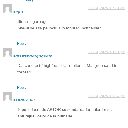
June 4, 2025 at 6:31 am
sigur
Storia = garbage
Site-ul se afla pe locul 1 in topul Münchhausen.
Reply
June 4, 2025 at 1:01 pm
sdfsffshgdfghgsdfh
Da, cand esti “high” esti clar multumit. Mai greu cand te
trezesti.
Reply
June 4, 2025 at 7:34 pm
sandu2100
Topul e facut de APTOR cu sondarea familiilor lor si a
anturajului celor de la primarie