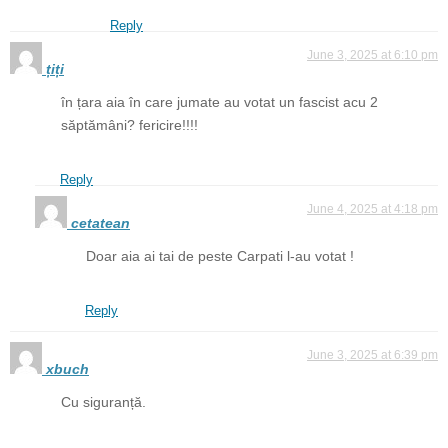
Reply
June 3, 2025 at 6:10 pm
țiți
în țara aia în care jumate au votat un fascist acu 2
săptămâni? fericire!!!!
Reply
June 4, 2025 at 4:18 pm
cetatean
Doar aia ai tai de peste Carpati l-au votat !
Reply
June 3, 2025 at 6:39 pm
xbuch
Cu siguranță.