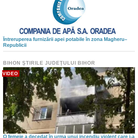
Întreruperea furnizării apei potabile în zona Magheru–
Republicii
BIHON ŞTIRILE JUDEŢULUI BIHOR
VIDEO
O femeie a decedat în urma unui incendiu violent care i-a