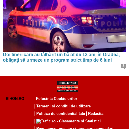
Doi tineri care au tâlhărit un băiat de 13 ani, în Oradea,
obligați să urmeze un program strict timp de 6 luni
1
BIHON.RO
Folosinta Cookie-urilor
Termeni si conditii de utilizare
Politica de confidentialitate
Redactia
Regulament postare și moderare comentarii