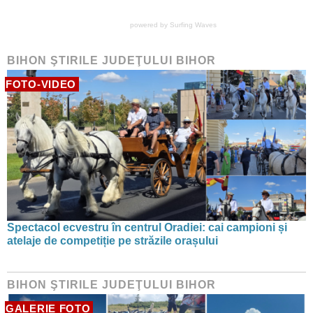
powered by
Surfing Waves
BIHON ŞTIRILE JUDEŢULUI BIHOR
FOTO-VIDEO
Spectacol ecvestru în centrul Oradiei: cai campioni și
atelaje de competiție pe străzile orașului
BIHON ŞTIRILE JUDEŢULUI BIHOR
GALERIE FOTO