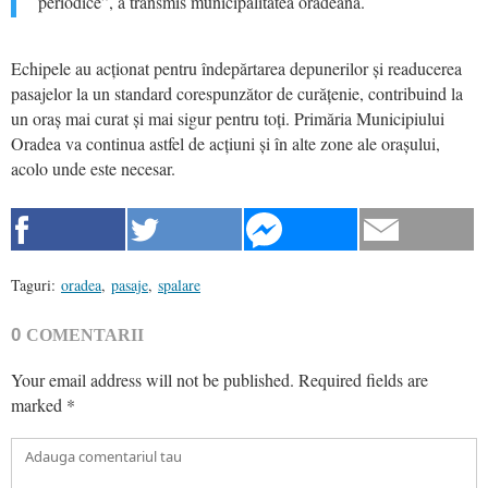
periodice”, a transmis municipalitatea orădeană.
Echipele au acționat pentru îndepărtarea depunerilor și readucerea
pasajelor la un standard corespunzător de curățenie, contribuind la
un oraș mai curat și mai sigur pentru toți. Primăria Municipiului
Oradea va continua astfel de acțiuni și în alte zone ale orașului,
acolo unde este necesar.
Taguri:
oradea
,
pasaje
,
spalare
0
COMENTARII
Your email address will not be published.
Required fields are
marked
*