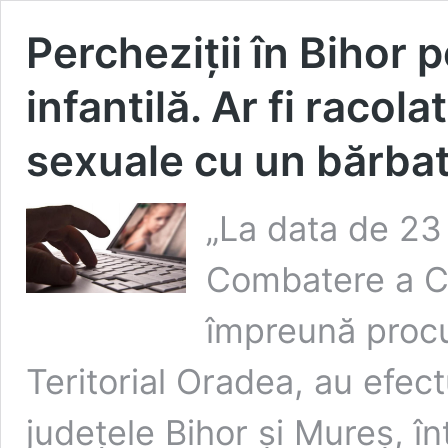
Percheziții în Bihor 
infantilă. Ar fi racol
sexuale cu un bărba
„La data de 23 
Combatere a Cr
împreună procuro
Teritorial Oradea, au efect
județele Bihor și Mureș, în