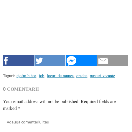
Taguri:
ajofm bihor
,
job
,
locuri de munca
,
oradea
,
posturi vacante
0
COMENTARII
Your email address will not be published.
Required fields are
marked
*