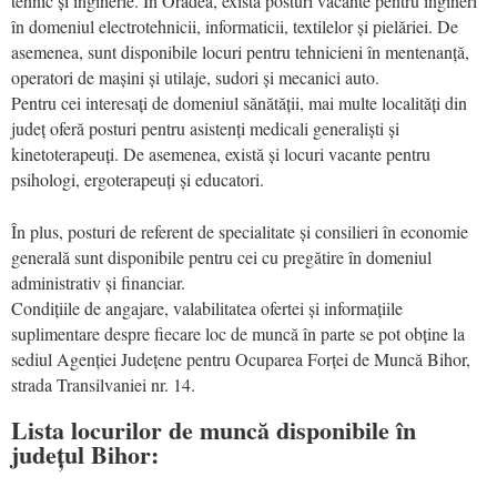
tehnic și inginerie. În Oradea, există posturi vacante pentru ingineri
în domeniul electrotehnicii, informaticii, textilelor și pielăriei. De
asemenea, sunt disponibile locuri pentru tehnicieni în mentenanță,
operatori de mașini și utilaje, sudori și mecanici auto.
Pentru cei interesați de domeniul sănătății, mai multe localități din
județ oferă posturi pentru asistenți medicali generaliști și
kinetoterapeuți. De asemenea, există și locuri vacante pentru
psihologi, ergoterapeuți și educatori.
În plus, posturi de referent de specialitate și consilieri în economie
generală sunt disponibile pentru cei cu pregătire în domeniul
administrativ și financiar.
Condițiile de angajare, valabilitatea ofertei și informațiile
suplimentare despre fiecare loc de muncă în parte se pot obține la
sediul Agenției Județene pentru Ocuparea Forței de Muncă Bihor,
strada Transilvaniei nr. 14.
Lista locurilor de muncă disponibile în
județul Bihor: