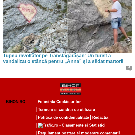
Tupeu revoltător pe Transfăgărășan: Un turist a
vandalizat o stâncă pentru „Anna” și a sfidat martorii
3
BIHON.RO
Folosinta Cookie-urilor
Termeni si conditii de utilizare
Politica de confidentialitate
Redactia
Regulament postare și moderare comentarii