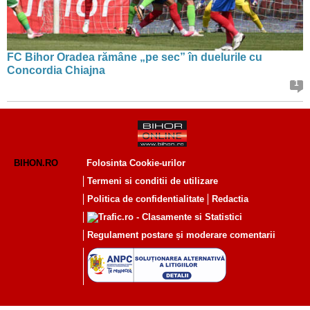
FC Bihor Oradea rămâne „pe sec” în duelurile cu
Concordia Chiajna
1
BIHON.RO
Folosinta Cookie-urilor
Termeni si conditii de utilizare
Politica de confidentialitate
Redactia
Regulament postare și moderare comentarii