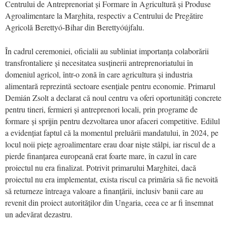
Centrului de Antreprenoriat și Formare în Agricultură și Produse
Agroalimentare la Marghita, respectiv a Centrului de Pregătire
Agricolă Berettyó-Bihar din Berettyóújfalu.
În cadrul ceremoniei, oficialii au subliniat importanța colaborării
transfrontaliere și necesitatea susținerii antreprenoriatului în
domeniul agricol, într-o zonă în care agricultura și industria
alimentară reprezintă sectoare esențiale pentru economie. Primarul
Demián Zsolt a declarat că noul centru va oferi oportunități concrete
pentru tineri, fermieri și antreprenori locali, prin programe de
formare și sprijin pentru dezvoltarea unor afaceri competitive. Edilul
a evidențiat faptul că la momentul preluării mandatului, în 2024, pe
locul noii piețe agroalimentare erau doar niște stâlpi, iar riscul de a
pierde finanțarea europeană erat foarte mare, în cazul în care
proiectul nu era finalizat. Potrivit primarului Marghitei, dacă
proiectul nu era implementat, exista riscul ca primăria să fie nevoită
să returneze întreaga valoare a finanțării, inclusiv banii care au
revenit din proiect autorităților din Ungaria, ceea ce ar fi însemnat
un adevărat dezastru.