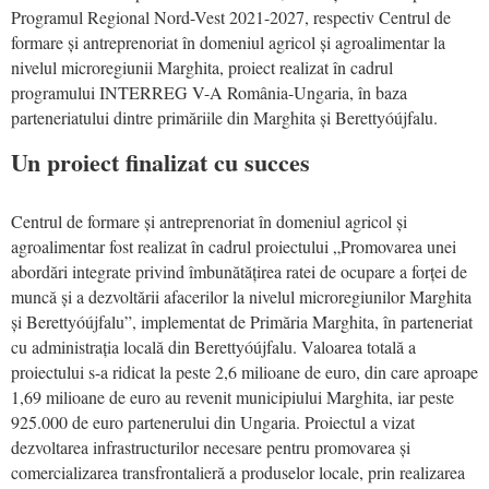
Programul Regional Nord-Vest 2021-2027, respectiv Centrul de
formare și antreprenoriat în domeniul agricol și agroalimentar la
nivelul microregiunii Marghita, proiect realizat în cadrul
programului INTERREG V-A România-Ungaria, în baza
parteneriatului dintre primăriile din Marghita și Berettyóújfalu.
Un proiect finalizat cu succes
Centrul de formare și antreprenoriat în domeniul agricol și
agroalimentar fost realizat în cadrul proiectului „Promovarea unei
abordări integrate privind îmbunătățirea ratei de ocupare a forței de
muncă și a dezvoltării afacerilor la nivelul microregiunilor Marghita
și Berettyóújfalu”, implementat de Primăria Marghita, în parteneriat
cu administrația locală din Berettyóújfalu. Valoarea totală a
proiectului s-a ridicat la peste 2,6 milioane de euro, din care aproape
1,69 milioane de euro au revenit municipiului Marghita, iar peste
925.000 de euro partenerului din Ungaria. Proiectul a vizat
dezvoltarea infrastructurilor necesare pentru promovarea și
comercializarea transfrontalieră a produselor locale, prin realizarea