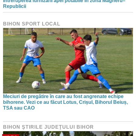
Întreruperea furnizării apei potabile în zona Magheru–
Republicii
BIHON SPORT LOCAL
Meciuri de pregătire în care au fost angrenate echipe
bihorene. Vezi ce au făcut Lotus, Crișul, Bihorul Beiuș,
TSA sau CAO
BIHON ŞTIRILE JUDEŢULUI BIHOR