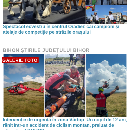
Spectacol ecvestru în centrul Oradiei: cai campioni și
atelaje de competiție pe străzile orașului
BIHON ŞTIRILE JUDEŢULUI BIHOR
GALERIE FOTO
Intervenție de urgență în zona Vârtop. Un copil de 12 ani,
rănit într-un accident de ciclism montan, preluat de