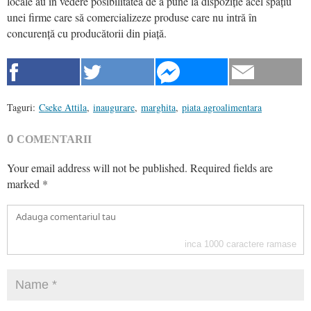
locale au în vedere posibilitatea de a pune la dispoziție acel spațiu
unei firme care să comercializeze produse care nu intră în
concurență cu producătorii din piață.
Taguri:
Cseke Attila
,
inaugurare
,
marghita
,
piata agroalimentara
0
COMENTARII
Your email address will not be published.
Required fields are
marked
*
inca
1000
caractere ramase