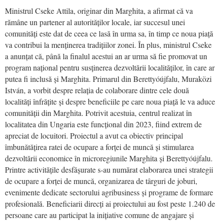
Ministrul Cseke Attila, originar din Marghita, a afirmat că va
rămâne un partener al autorităților locale, iar succesul unei
comunități este dat de ceea ce lasă în urma sa, în timp ce noua piață
va contribui la menținerea tradițiilor zonei. În plus, ministrul Cseke
a anunțat că, până la finalul acestui an ar urma să fie promovat un
program național pentru susținerea dezvoltării localităților, în care ar
putea fi inclusă și Marghita. Primarul din Berettyóújfalu, Muraközi
István, a vorbit despre relația de colaborare dintre cele două
localități înfrățite și despre beneficiile pe care noua piață le va aduce
comunității din Marghita. Potrivit acestuia, centrul realizat în
localitatea din Ungaria este funcțional din 2023, fiind extrem de
apreciat de locuitori. Proiectul a avut ca obiectiv principal
îmbunătățirea ratei de ocupare a forței de muncă și stimularea
dezvoltării economice în microregiunile Marghita și Berettyóújfalu.
Printre activitățile desfășurate s-au numărat elaborarea unei strategii
de ocupare a forței de muncă, organizarea de târguri de joburi,
evenimente dedicate sectorului agribusiness și programe de formare
profesională. Beneficiarii direcți ai proiectului au fost peste 1.240 de
persoane care au participat la inițiative comune de angajare și