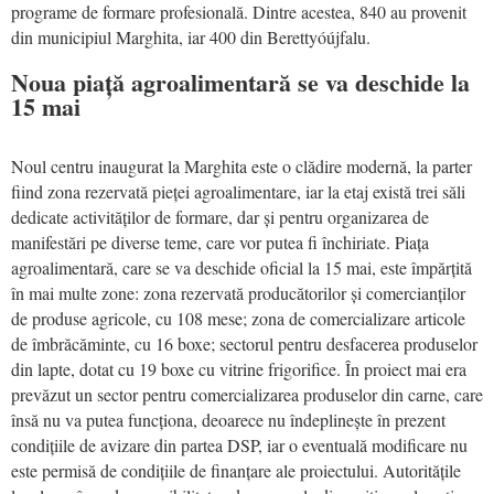
programe de formare profesională. Dintre acestea, 840 au provenit
din municipiul Marghita, iar 400 din Berettyóújfalu.
Noua piață agroalimentară se va deschide la
15 mai
Noul centru inaugurat la Marghita este o clădire modernă, la parter
fiind zona rezervată pieței agroalimentare, iar la etaj există trei săli
dedicate activităților de formare, dar și pentru organizarea de
manifestări pe diverse teme, care vor putea fi închiriate. Piața
agroalimentară, care se va deschide oficial la 15 mai, este împărțită
în mai multe zone: zona rezervată producătorilor și comercianților
de produse agricole, cu 108 mese; zona de comercializare articole
de îmbrăcăminte, cu 16 boxe; sectorul pentru desfacerea produselor
din lapte, dotat cu 19 boxe cu vitrine frigorifice. În proiect mai era
prevăzut un sector pentru comercializarea produselor din carne, care
însă nu va putea funcționa, deoarece nu îndeplinește în prezent
condițiile de avizare din partea DSP, iar o eventuală modificare nu
este permisă de condițiile de finanțare ale proiectului. Autoritățile