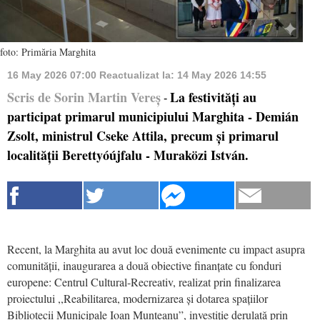
foto: Primăria Marghita
16 May 2026 07:00
Reactualizat la:
14 May 2026 14:55
Scris de Sorin Martin Vereș
La festivități au
-
participat primarul municipiului Marghita - Demián
Zsolt, ministrul Cseke Attila, precum și primarul
localității Berettyóújfalu - Muraközi István.
Recent, la Marghita au avut loc două evenimente cu impact asupra
comunității, inaugurarea a două obiective finanțate cu fonduri
europene: Centrul Cultural-Recreativ, realizat prin finalizarea
proiectului ,,Reabilitarea, modernizarea și dotarea spațiilor
Bibliotecii Municipale Ioan Munteanu”, investiție derulată prin