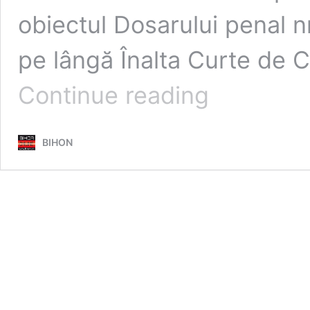
obiectul Dosarului penal n
pe lângă Înalta Curte de Ca
Poate
Continue reading
începe
urmărirea
penală
BIHON
împotriva
ex-
ministrului
Sănătății,
bihoreanca
Ioana
Mihăilă.
I
s-
a
ridicat
imunitatea