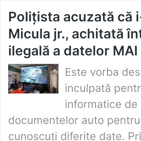
Polițista acuzată că i-
Micula jr., achitată î
ilegală a datelor MAI
Este vorba des
inculpată pent
informatice de 
documentelor auto pentru 
cunoscuți diferite date. Pr