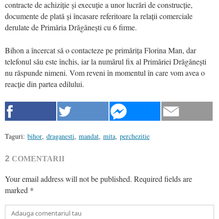
contracte de achiziție și execuție a unor lucrări de construcție,
documente de plată și încasare referitoare la relații comerciale
derulate de Primăria Drăgănești cu 6 firme.
Bihon a încercat să o contacteze pe primărița Florina Man, dar
telefonul său este închis, iar la numărul fix al Primăriei Drăgănești
nu răspunde nimeni. Vom reveni în momentul în care vom avea o
reacție din partea edilului.
Taguri:
bihor
,
draganesti
,
mandat
,
mita
,
perchezitie
2
COMENTARII
Your email address will not be published.
Required fields are
marked
*