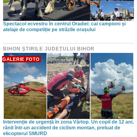
Spectacol ecvestru în centrul Oradiei: cai campioni și
atelaje de competiție pe străzile orașului
BIHON ŞTIRILE JUDEŢULUI BIHOR
GALERIE FOTO
Intervenție de urgență în zona Vârtop. Un copil de 12 ani,
rănit într-un accident de ciclism montan, preluat de
elicopterul SMURD