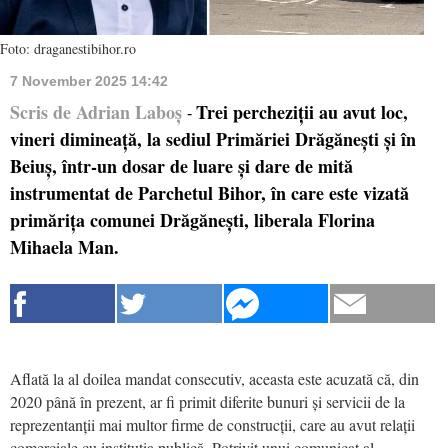
Foto: draganestibihor.ro
7 November 2025 14:42
Scris de Adrian Laboș
Trei percheziții au avut loc,
-
vineri dimineață, la sediul Primăriei Drăgănești și în
Beiuș, într-un dosar de luare și dare de mită
instrumentat de Parchetul Bihor, în care este vizată
primărița comunei Drăgănești, liberala Florina
Mihaela Man.
Aflată la al doilea mandat consecutiv, aceasta este acuzată că, din
2020 până în prezent, ar fi primit diferite bunuri și servicii de la
reprezentanții mai multor firme de construcții, care au avut relații
comerciale cu instituția publică. Potrivit unui comunicat al