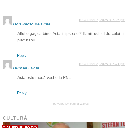
November 7, 2025 at 6:25 pm
Don Pedro de Lima
Alfel o gagica bine. Asta ii lipsea ei? Banii, ochiul dracului. Ii
plac banii.
Reply
November 8, 2025 at 6:41 pm
Durnea Lucia
Asta este modă veche la PNL
Reply
powered by
Surfing Waves
CULTURĂ
GALERIE FOTO