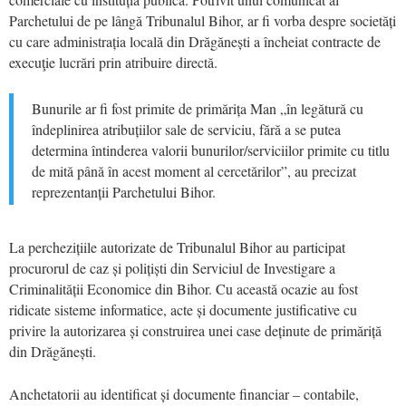
Parchetului de pe lângă Tribunalul Bihor, ar fi vorba despre societăți
cu care administrația locală din Drăgănești a încheiat contracte de
execuţie lucrări prin atribuire directă.
Bunurile ar fi fost primite de primărița Man „în legătură cu
îndeplinirea atribuțiilor sale de serviciu, fără a se putea
determina întinderea valorii bunurilor/serviciilor primite cu titlu
de mită până în acest moment al cercetărilor”, au precizat
reprezentanții Parchetului Bihor.
La perchezițiile autorizate de Tribunalul Bihor au participat
procurorul de caz și polițiști din Serviciul de Investigare a
Criminalității Economice din Bihor. Cu această ocazie au fost
ridicate sisteme informatice, acte și documente justificative cu
privire la autorizarea și construirea unei case deținute de primăriță
din Drăgănești.
Anchetatorii au identificat și documente financiar – contabile,