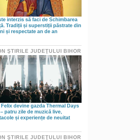
te interzis să faci de Schimbarea
ță. Tradiții și superstiții păstrate din
ni și respectate an de an
ON ŞTIRILE JUDEŢULUI BIHOR
e Felix devine gazda Thermal Days
– patru zile de muzică live,
acole și experiențe de neuitat
ON ŞTIRILE JUDEŢULUI BIHOR