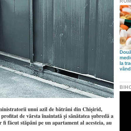
ROM
Două
medi
la tr
vând 
BIH
inistratorii unui azil de bătrâni din Chișirid,
 profitat de vârsta înaintată și sănătatea șubredă a
 fi făcut stăpâni pe un apartament al acesteia, au