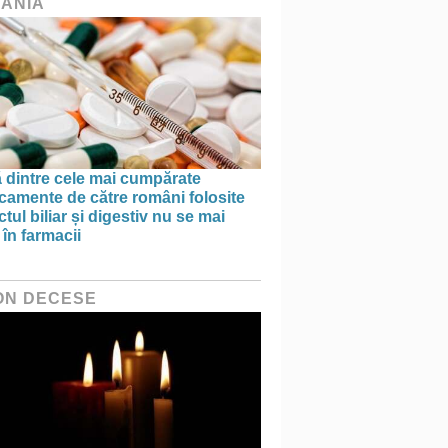
ÂNIA
 dintre cele mai cumpărate
camente de către români folosite
actul biliar și digestiv nu se mai
în farmacii
ON DECESE