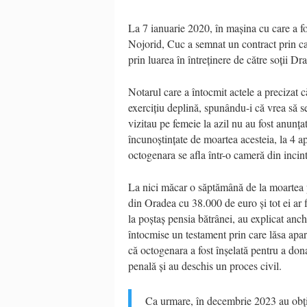
La 7 ianuarie 2020, în mașina cu care a fo
Nojorid, Cuc a semnat un contract prin car
prin luarea în întreținere de către soții D
Notarul care a întocmit actele a precizat c
exercițiu deplină, spunându-i că vrea să se
vizitau pe femeie la azil nu au fost anunța
încunoștințate de moartea acesteia, la 4 a
octogenara se afla într-o cameră din incint
La nici măcar o săptămână de la moartea 
din Oradea cu 38.000 de euro și tot ei ar fi
la poștaș pensia bătrânei, au explicat anc
întocmise un testament prin care lăsa apa
că octogenara a fost înșelată pentru a don
penală și au deschis un proces civil.
Ca urmare, în decembrie 2023 au obțin