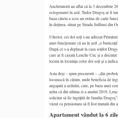
Anchetatorii au aflat că la 3 decembrie 
octogenarei în azil, Tudor Dragoș ar fi mer
baza căreia a scos un extras de carte fun
în deținea, situat pe Strada Sulfinei din O
Ulterior, cei doi soți s-au adresat Primări
unei funcționare că au în azil „o bunicuță”,
După ce s-a deplasat la casa soților Dragoș
care ar fi cazată Lenche Cuc și a discutat
locuia în locuința celor doi soți și a indica
Asta deși – spun procurorii – „din probele
locuiască în cămin, unde beneficia de îngri
angajată a azilului, care, pe baza unei cer
arăta că din ultima zi a anului 2019, Lenc
solicitat să fie îngrijită de familia Drago
văzut ca pensionara să fi fost mutată din a
Apartament vândut la 6 zil