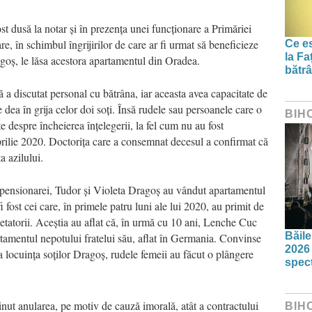
st dusă la notar și în prezența unei funcționare a Primăriei
e, în schimbul îngrijirilor de care ar fi urmat să beneficieze
Ce es
la Fa
ragoș, le lăsa acestora apartamentul din Oradea.
bătrâ
ă a discutat personal cu bătrâna, iar aceasta avea capacitate de
 dea în grija celor doi soți. Însă rudele sau persoanele care o
BIH
te despre încheierea înțelegerii, la fel cum nu au fost
prilie 2020. Doctorița care a consemnat decesul a confirmat că
a azilului.
pensionarei, Tudor și Violeta Dragoș au vândut apartamentul
 fost cei care, în primele patru luni ale lui 2020, au primit de
hetatorii. Aceștia au aflat că, în urmă cu 10 ani, Lenche Cuc
Băil
rtamentul nepotului fratelui său, aflat în Germania. Convinse
2026 
a locuința soților Dragoș, rudele femeii au făcut o plângere
spect
ut anularea, pe motiv de cauză imorală, atât a contractului
BIH