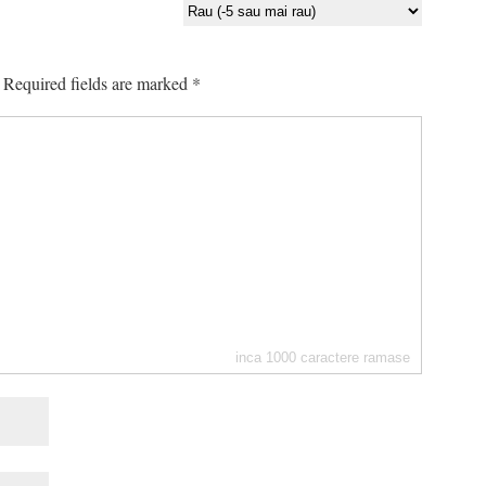
Required fields are marked
*
inca
1000
caractere ramase