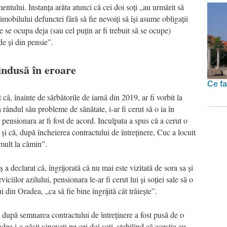
mentului. Instanța arăta atunci că cei doi soți „au urmărit să
obilului defunctei fără să fie nevoiți să își asume obligații
 se ocupa deja (sau cel puțin ar fi trebuit să se ocupe)
de și din pensie”.
 indusă în eroare
Ce fa
 că, înainte de sărbătorile de iarnă din 2019, ar fi vorbit la
 rândul său probleme de sănătate, i-ar fi cerut să o ia în
pensionara ar fi fost de acord. Inculpata a spus că a cerut o
și că, după încheierea contractului de întreținere, Cuc a locuit
mult la cămin”.
 declarat că, îngrijorată că nu mai este vizitată de sora sa și
viciilor azilului, pensionara le-ar fi cerut lui și soției sale să o
 din Oradea, „ca să fie bine îngrijită cât trăiește”.
ă după semnarea contractului de întreținere a fost pusă de o
a i-a găsit vinovați pe cei doi soți, stabilind că aceștia au