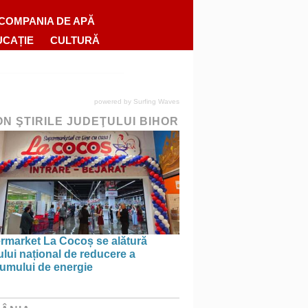
COMPANIA DE APĂ
UCAȚIE
CULTURĂ
powered by
Surfing Waves
ON ŞTIRILE JUDEŢULUI BIHOR
rmarket La Cocoș se alătură
ului național de reducere a
umului de energie