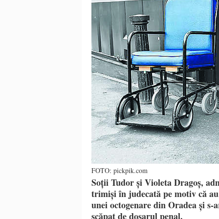
FOTO: pickpik.com
Soții Tudor și Violeta Dragoș, adm
trimiși în judecată pe motiv că au
unei octogenare din Oradea și s-ar
scăpat de dosarul penal.