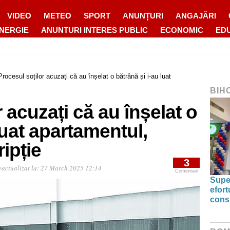
VIDEO
METEO
SPORT
ANUNȚURI
ANGAJĂRI
ENERGIE
ANUNTURI INTERES PUBLIC
ECONOMIC
ED
Procesul soților acuzați că au înșelat o bătrână și i-au luat
BIH
 acuzați că au înșelat o
luat apartamentul,
ipție
3
eactualizat la:
27 March 2025 12:14
Comentarii
Supe
efort
cons