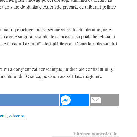
 „o stare de sănătate extrem de precară, cu tulburări psihice
erminat-o pe octogenară să semneze contractul de întreținere
ii că este singura posibilitate ca aceasta să poată beneficia în
ale în cadrul azilului”, deși plățile erau făcute la zi de sora lui
 nu a conștientizat consecințele juridice ale contractului, şi
amentului din Oradea, pe care voia să-l lase moștenire
ntul
,
o batrina
filtreaza comentariile