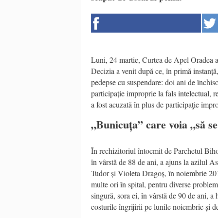
Luni, 24 martie, Curtea de Apel Oradea a d
Decizia a venit după ce, în primă instanță
pedepse cu suspendare: doi ani de închiso
participație improprie la fals intelectual, 
a fost acuzată în plus de participaţie impro
„Bunicuța” care voia „să se
În rechizitoriul întocmit de Parchetul Bi
în vârstă de 88 de ani, a ajuns la azilul A
Tudor și Violeta Dragoș, în noiembrie 201
multe ori în spital, pentru diverse proble
singură, sora ei, în vârstă de 90 de ani, a h
costurile îngrijirii pe lunile noiembrie și