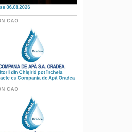
se 06.08.2026
ON CAO
torii din Chișirid pot încheia
racte cu Compania de Apă Oradea
ON CAO