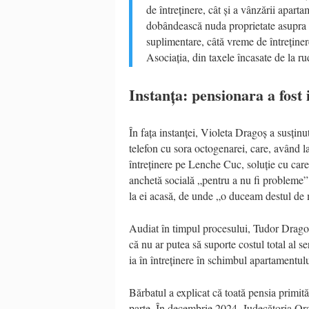
de întreținere, cât și a vânzării aparta
dobândească nuda proprietate asupra im
suplimentare, câtă vreme de întreținere
Asociația, din taxele încasate de la ru
Instanța: pensionara a fost
În fața instanței, Violeta Dragoș a susținut
telefon cu sora octogenarei, care, având la
întreținere pe Lenche Cuc, soluție cu care 
anchetă socială „pentru a nu fi probleme” 
la ei acasă, de unde „o duceam destul de 
Audiat în timpul procesului, Tudor Dragoș a
că nu ar putea să suporte costul total al ser
ia în întreținere în schimbul apartamentului
Bărbatul a explicat că toată pensia primit
parte. În decembrie 2024, Judecătoria Orade