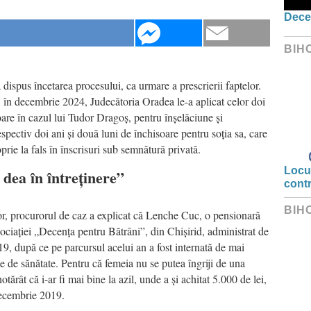
Dece
BIH
ispus încetarea procesului, ca urmare a prescrierii faptelor.
, în decembrie 2024, Judecătoria Oradea le-a aplicat celor doi
are în cazul lui Tudor Dragoș, pentru înșelăciune și
respectiv doi ani și două luni de închisoare pentru soția sa, care
prie la fals în înscrisuri sub semnătură privată.
Locui
 dea în întreținere”
cont
BIH
hor, procurorul de caz a explicat că Lenche Cuc, o pensionară
sociației „Decența pentru Bătrâni”, din Chișirid, administrat de
9, după ce pe parcursul acelui an a fost internată de mai
me de sănătate. Pentru că femeia nu se putea îngriji de una
otărât că i-ar fi mai bine la azil, unde a și achitat 5.000 de lei,
 decembrie 2019.