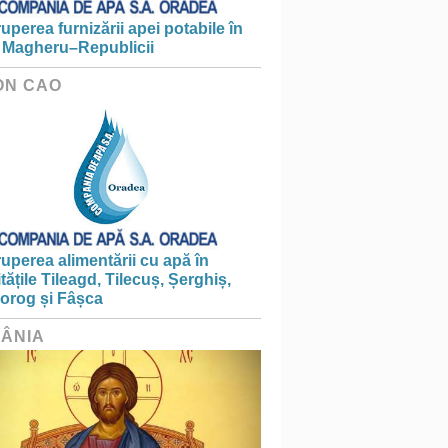
ruperea furnizării apei potabile în
 Magheru–Republicii
ON CAO
ruperea alimentării cu apă în
itățile Tileagd, Tilecuș, Șerghiș,
iorog și Fâșca
ÂNIA