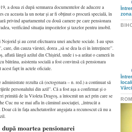
2019, a doua zi după semnarea documentelor de aducere a
Între
s cu aceasta la un notar și ar fi obținut o procură specială, în
zona
ciară privind apartamentul cu două camere pe care pensionara
BIH
radea, verificând situația impozitelor și taxelor pentru imobil.
ei Nojorid și au cerut efectuarea unei anchete sociale. I-au spus
 care, din cauza vârstei, dorea „să se dea la ei în întreținere”.
, aflată lângă azilul din Chișirid, unde i s-a arătat o cameră în
 cu bătrâna, asistenta socială a fost convinsă că pensionara
t acest fapt în actele oficiale.
Între
 administrate rezulta că (octogenara – n. red.) a continuat să
local
Vârc
jirile personalului din azil”. Că a fost așa a confirmat și o
eri primită de la Violeta Dragoș, a întocmit un act prin care se
ROM
he Cuc nu se mai afla în căminul asociației, „întrucât a
ș”. Doar că în fața anchetatorilor angajata a recunoscut că nu a
zil.
e după moartea pensionarei