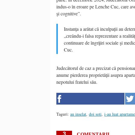
indus-o în eroare pe Lenche Cuc, care avea
şi cognitive”.
Instanța a arătat că inculpații au det
„creându-i falsa reprezentare a realităț
continuare de îngrijiri sociale şi medic
Cuc.
Judecătorul de caz a precizat că pensionara
anume pierderea proprietății asupra apart
nepotului fratelui său.
Taguri:
au inselat
,
doi soti
,
i-au luat apartame
3
COMENTARII