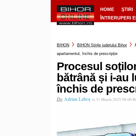
HOME
ŞTIRI
ÎNTRERUPERI 
BIHON
BIHON Ştirile judeţului Bihor
apartamentul, închis de prescripție
Procesul soților
bătrână și i-au 
închis de prescr
De
Adrian Laboș
la 31 March 2025 08:00
R