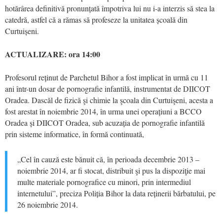
hotărârea definitivă pronunțată împotriva lui nu i-a interzis să stea la
catedră, astfel că a rămas să profeseze la unitatea școală din
Curtuișeni.
ACTUALIZARE: ora 14:00
Profesorul reținut de Parchetul Bihor a fost implicat în urmă cu 11
ani într-un dosar de pornografie infantilă, instrumentat de DIICOT
Oradea. Dascăl de fizică şi chimie la şcoala din Curtuişeni, acesta a
fost arestat în noiembrie 2014, în urma unei operațiuni a BCCO
Oradea și DIICOT Oradea, sub acuzația de pornografie infantilă
prin sisteme informatice, în formă continuată,
„Cel în cauză este bănuit că, în perioada decembrie 2013 –
noiembrie 2014, ar fi stocat, distribuit şi pus la dispoziţie mai
multe materiale pornografice cu minori, prin intermediul
internetului”, preciza Poliția Bihor la data reținerii bărbatului, pe
26 noiembrie 2014.