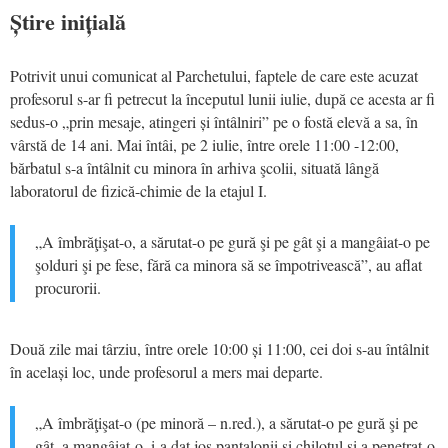
Știre inițială
Potrivit unui comunicat al Parchetului, faptele de care este acuzat
profesorul s-ar fi petrecut la începutul lunii iulie, după ce acesta ar fi
sedus-o „prin mesaje, atingeri și întâlniri” pe o fostă elevă a sa, în
vârstă de 14 ani. Mai întâi, pe 2 iulie, între orele 11:00 -12:00,
bărbatul s-a întâlnit cu minora în arhiva şcolii, situată lângă
laboratorul de fizică-chimie de la etajul I.
„A îmbrăţişat-o, a sărutat-o pe gură şi pe gât şi a mangâiat-o pe
şolduri şi pe fese, fără ca minora să se împotrivească”, au aflat
procurorii.
Două zile mai târziu, între orele 10:00 și 11:00, cei doi s-au întâlnit
în același loc, unde profesorul a mers mai departe.
„A îmbrăţişat-o (pe minoră – n.red.), a sărutat-o pe gură şi pe
gât, a mangâiat-o, i-a dat jos pantalonii şi chilotul şi a penetrat-o