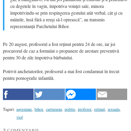
cu degetele în vagin, împotriva voinței sale, minora
împotrivindu-se prin respingerea gestului atât verbal, cât şi cu
mâinile, însă fără a reuşi să-l oprească”, au transmis
reprezentanții Parchetului Bihor.
Pe 20 august, profesorul a fost reținut pentru 24 de ore, iar joi
procurorul de caz a formulat o propunere de arestare preventivă
pentru 30 de zile împotriva bărbatului.
Potrivit anchetatorilor, profesorul a mai fost condamnat în trecut
pentru pornografie infantilă.
Taguri:
agresiune
,
bihor
,
curtuiseni
,
politie
,
profesor
,
retinut
,
sexuala
,
viol
3
COMENTARII