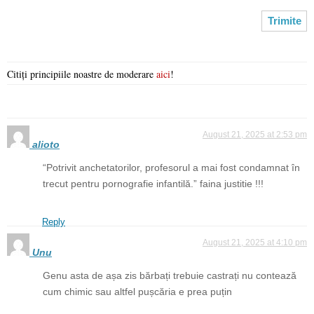
Citiți principiile noastre de moderare
aici
!
August 21, 2025 at 2:53 pm
alioto
“Potrivit anchetatorilor, profesorul a mai fost condamnat în
trecut pentru pornografie infantilă.” faina justitie !!!
Reply
August 21, 2025 at 4:10 pm
Unu
Genu asta de așa zis bărbați trebuie castrați nu contează
cum chimic sau altfel pușcăria e prea puțin