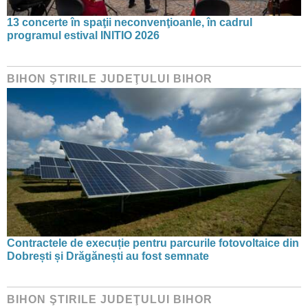
13 concerte în spaţii neconvenţioanle, în cadrul
programul estival INITIO 2026
BIHON ŞTIRILE JUDEŢULUI BIHOR
Contractele de execuție pentru parcurile fotovoltaice din
Dobrești și Drăgănești au fost semnate
BIHON ŞTIRILE JUDEŢULUI BIHOR