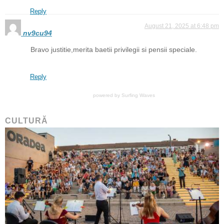
Reply
August 21, 2025 at 6:48 pm
nv9cu94
Bravo justitie,merita baetii privilegii si pensii speciale.
Reply
powered by
Surfing Waves
CULTURĂ