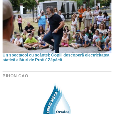
Un spectacol cu scântei: Copiii descoperă electricitatea
statică alături de Profu' Zăpăcit
BIHON CAO