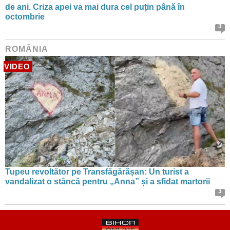
de ani. Criza apei va mai dura cel puțin până în
octombrie
3
ROMÂNIA
VIDEO
Tupeu revoltător pe Transfăgărășan: Un turist a
vandalizat o stâncă pentru „Anna” și a sfidat martorii
3