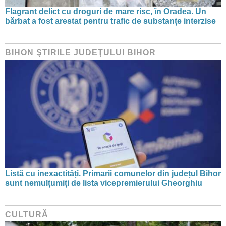
Flagrant delict cu droguri de mare risc, în Oradea. Un
bărbat a fost arestat pentru trafic de substanțe interzise
BIHON ŞTIRILE JUDEŢULUI BIHOR
Listă cu inexactități. Primarii comunelor din județul Bihor
sunt nemulțumiți de lista vicepremierului Gheorghiu
CULTURĂ