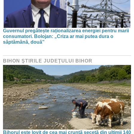
Guvernul pregătește raționalizarea energiei pentru marii
consumatori. Bolojan: „Criza ar mai putea dura o
săptămână, două”
BIHON ŞTIRILE JUDEŢULUI BIHOR
Bihorul este lovit de cea mai cruntă secetă din ultimii 140