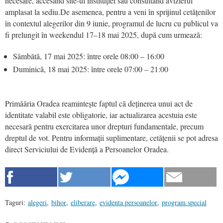
necesare, accesând site-ul instituției sau consultând avizierul
amplasat la sediu.De asemenea, pentru a veni în sprijinul cetățenilor
în contextul alegerilor din 9 iunie, programul de lucru cu publicul va
fi prelungit în weekendul 17–18 mai 2025, după cum urmează:
Sâmbătă, 17 mai 2025: între orele 08:00 – 16:00
Duminică, 18 mai 2025: între orele 07:00 – 21:00
Primăăria Oradea reamintește faptul că deținerea unui act de
identitate valabil este obligatorie, iar actualizarea acestuia este
necesară pentru exercitarea unor drepturi fundamentale, precum
dreptul de vot. Pentru informații suplimentare, cetățenii se pot adresa
direct Serviciului de Evidență a Persoanelor Oradea.
Taguri:
alegeri
,
bihor
,
eliberare
,
evidenta persoanelor
,
program special