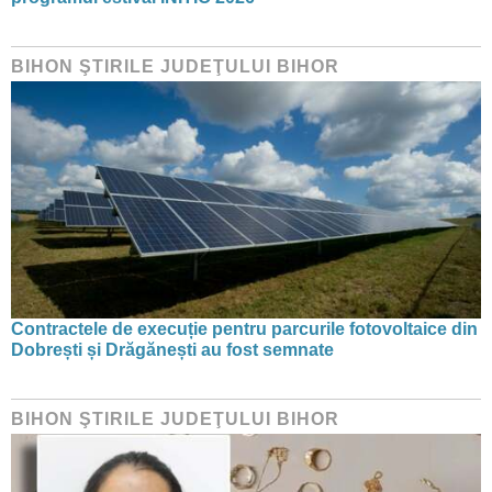
BIHON ŞTIRILE JUDEŢULUI BIHOR
Contractele de execuție pentru parcurile fotovoltaice din
Dobrești și Drăgănești au fost semnate
BIHON ŞTIRILE JUDEŢULUI BIHOR