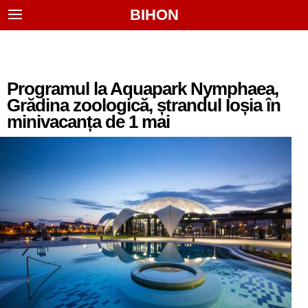
BIHON
Programul la Aquapark Nymphaea,
Grădina zoologică, ștrandul Ioșia în
minivacanța de 1 mai