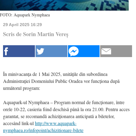
FOTO: Aquapark Nymphaea
29 April 2025 16:29
Scris de Sorin Martin Vereș
În minivacanța de 1 Mai 2025, unitățile din subordinea
Administrației Domeniului Public Oradea vor funcționa după
următorul program:
Aquapark-ul Nymphaea – Program normal de funcționare, între
orele 10-22, casieria fiind deschisă până la ora 21.00. Pentru acces
garantat, se recomandă achiziționarea anticipată a biletelor,
accesând link-ul
http://www.aquapark-
nymphaea.ro/infopoint/achizitionare-bilete