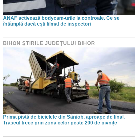
ANAF activează bodycam-urile la controale. Ce se
întâmplă dacă ești filmat de inspectori
BIHON ŞTIRILE JUDEŢULUI BIHOR
Prima pistă de biciclete din Sâniob, aproape de final.
Traseul trece prin zona celor peste 200 de pivnițe