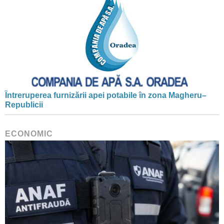
Întreruperea furnizării apei potabile în zona Magheru–
Republicii
ECONOMIC