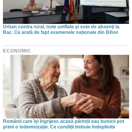
Urban contra rural, note umflate și sute de absenți la
Bac. Ce arată de fapt examenele naționale din Bihor
ECONOMIC
Românii care își îngrijesc acasă părinții sau bunicii pot
primi o indemnizație. Ce condiții trebuie îndeplinite