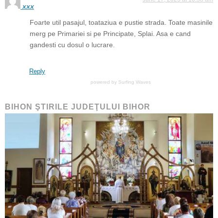
xxx
Foarte util pasajul, toataziua e pustie strada. Toate masinile
merg pe Primariei si pe Principate, Splai. Asa e cand
gandesti cu dosul o lucrare.
Reply
powered by
Surfing Waves
BIHON ŞTIRILE JUDEŢULUI BIHOR