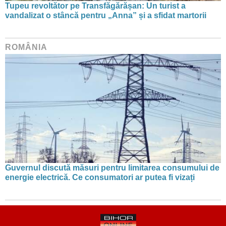
Tupeu revoltător pe Transfăgărășan: Un turist a
vandalizat o stâncă pentru „Anna” și a sfidat martorii
ROMÂNIA
Guvernul discută măsuri pentru limitarea consumului de
energie electrică. Ce consumatori ar putea fi vizați