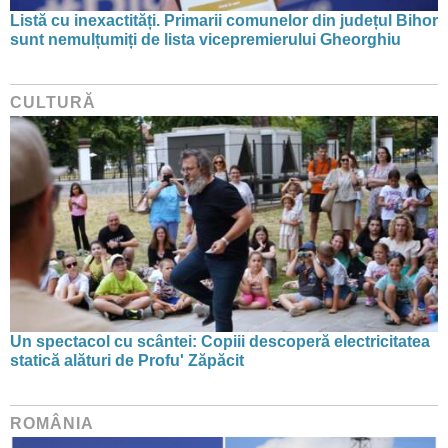
Listă cu inexactități. Primarii comunelor din județul Bihor
sunt nemulțumiți de lista vicepremierului Gheorghiu
CULTURĂ
Un spectacol cu scântei: Copiii descoperă electricitatea
statică alături de Profu' Zăpăcit
ROMÂNIA