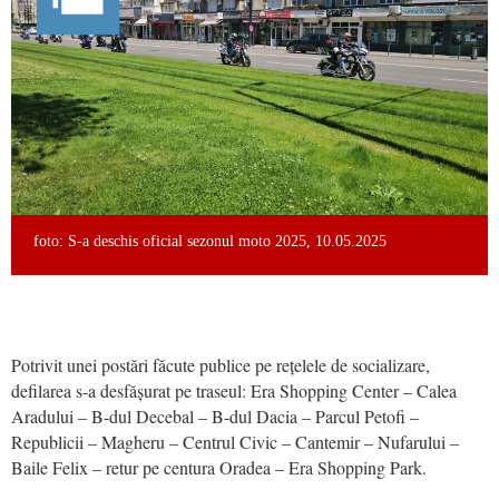
foto: S-a deschis oficial sezonul moto 2025, 10.05.2025
Potrivit unei postări făcute publice pe rețelele de socializare,
defilarea s-a desfășurat pe traseul: Era Shopping Center – Calea
Aradului – B-dul Decebal – B-dul Dacia – Parcul Petofi –
Republicii – Magheru – Centrul Civic – Cantemir – Nufarului –
Baile Felix – retur pe centura Oradea – Era Shopping Park.