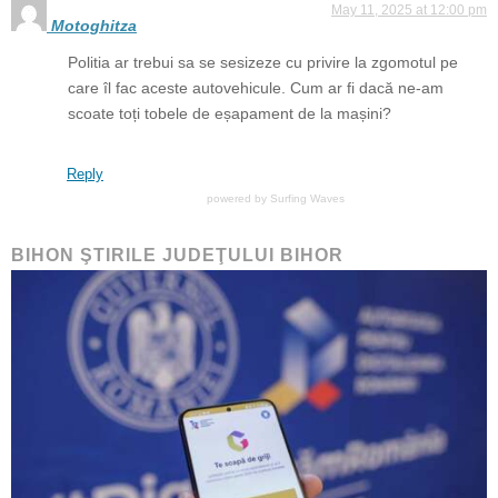
May 11, 2025 at 12:00 pm
Motoghitza
Politia ar trebui sa se sesizeze cu privire la zgomotul pe
care îl fac aceste autovehicule. Cum ar fi dacă ne-am
scoate toți tobele de eșapament de la mașini?
Reply
powered by
Surfing Waves
BIHON ŞTIRILE JUDEŢULUI BIHOR