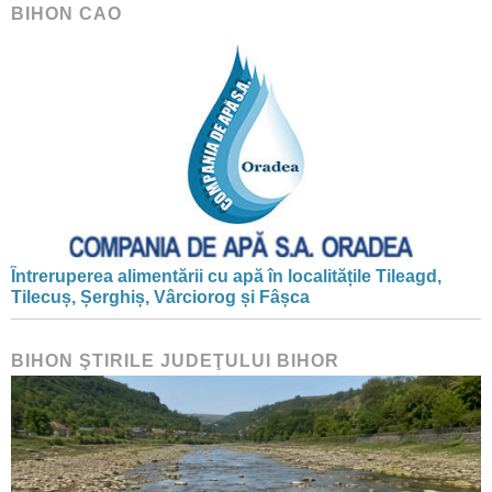
BIHON CAO
Întreruperea alimentării cu apă în localitățile Tileagd,
Tilecuș, Șerghiș, Vârciorog și Fâșca
BIHON ŞTIRILE JUDEŢULUI BIHOR