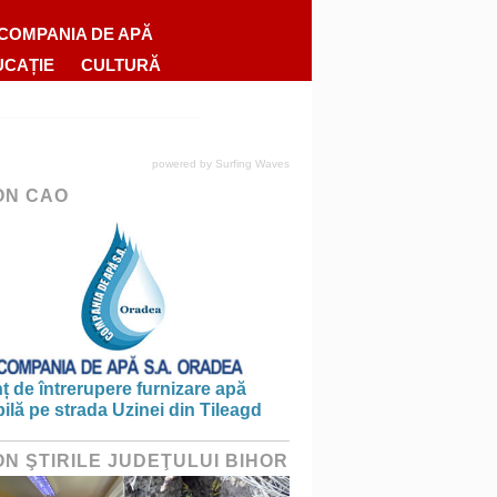
COMPANIA DE APĂ
UCAȚIE
CULTURĂ
powered by
Surfing Waves
ON CAO
 de întrerupere furnizare apă
ilă pe strada Uzinei din Tileagd
ON ŞTIRILE JUDEŢULUI BIHOR