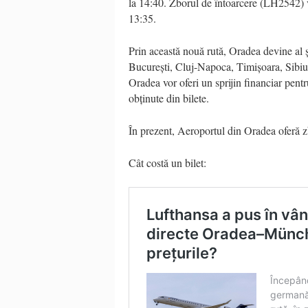
la 14:40. Zborul de întoarcere (LH2542) 
13:35.
Prin această nouă rută, Oradea devine al 
București, Cluj-Napoca, Timișoara, Sibiu ș
Oradea vor oferi un sprijin financiar pentr
obținute din bilete.
În prezent, Aeroportul din Oradea oferă z
Cât costă un bilet: