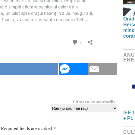
Orăde
Berc
minor
contr
ANU
ENE
filtreaza comentariile
IEE 1
+ PL 
Required fields are marked
*
CUL