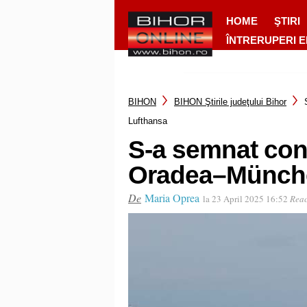
HOME
ŞTIRI
ÎNTRERUPERI 
BIHON
BIHON Ştirile judeţului Bihor
Lufthansa
S-a semnat cont
Oradea–Münche
De
Maria Oprea
la 23 April 2025 16:52
Reac