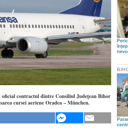
Peric
înțep
nevo
BIH
t oficial contractul dintre Consiliul Județean Bihor
nsarea cursei aeriene Oradea – München.
Parad
centr