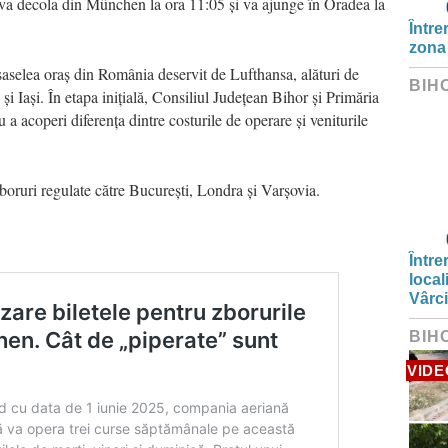
va decola din München la ora 11:05 și va ajunge în Oradea la
Între
zona
șaselea oraș din România deservit de Lufthansa, alături de
BIH
i Iași. În etapa inițială, Consiliul Județean Bihor și Primăria
u a acoperi diferența dintre costurile de operare și veniturile
boruri regulate către București, Londra și Varșovia.
Între
local
Vârc
BIH
VIDE