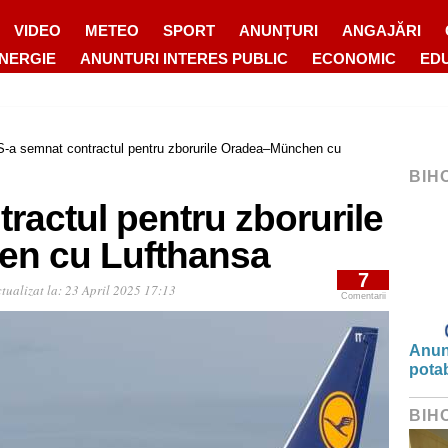
VIDEO
METEO
SPORT
ANUNȚURI
ANGAJĂRI
ENERGIE
ANUNTURI INTERES PUBLIC
ECONOMIC
ED
S-a semnat contractul pentru zborurile Oradea–München cu
BIH
ractul pentru zborurile
n cu Lufthansa
7
tualizat la:
23 April 2025 17:13
Comentarii
Anunț
potab
BIH