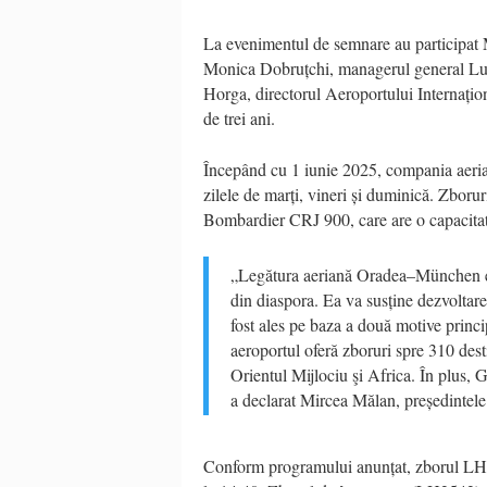
La evenimentul de semnare au participat 
Monica Dobruțchi, managerul general Lu
Horga, directorul Aeroportului Internațio
de trei ani.
Începând cu 1 iunie 2025, compania aeria
zilele de marți, vineri și duminică. Zboru
Bombardier CRJ 900, care are o capacitat
„Legătura aeriană Oradea–München est
din diaspora. Ea va susține dezvoltar
fost ales pe baza a două motive princ
aeroportul oferă zboruri spre 310 des
Orientul Mijlociu şi Africa. În plus,
a declarat Mircea Mălan, președintele
Conform programului anunțat, zborul LH2