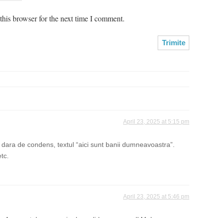
his browser for the next time I comment.
April 23, 2025 at 5:15 pm
 dara de condens, textul “aici sunt banii dumneavoastra”.
tc.
April 23, 2025 at 5:46 pm