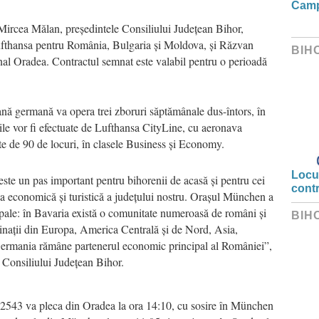
Camp
Mircea Mălan, președintele Consiliului Județean Bihor,
fthansa pentru România, Bulgaria și Moldova, și Răzvan
BIH
nal Oradea. Contractul semnat este valabil pentru o perioadă
nă germană va opera trei zboruri săptămânale dus-întors, în
rile vor fi efectuate de Lufthansa CityLine, cu aeronava
e de 90 de locuri, în clasele Business și Economy.
Locui
e un pas important pentru bihorenii de acasă și pentru cei
cont
ea economică și turistică a județului nostru. Orașul München a
ipale: în Bavaria există o comunitate numeroasă de români și
BIH
tinații din Europa, America Centrală și de Nord, Asia,
 Germania rămâne partenerul economic principal al României”,
 Consiliului Județean Bihor.
543 va pleca din Oradea la ora 14:10, cu sosire în München