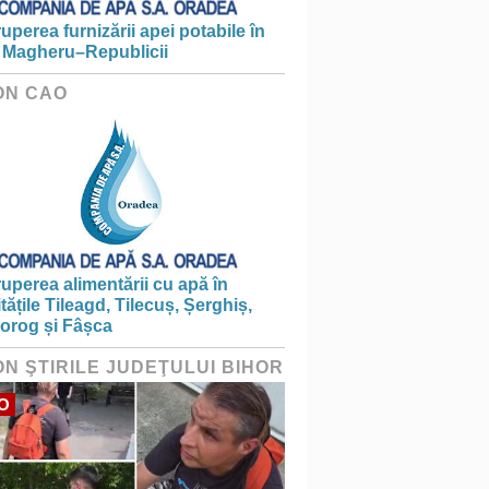
ruperea furnizării apei potabile în
 Magheru–Republicii
ON CAO
ruperea alimentării cu apă în
itățile Tileagd, Tilecuș, Șerghiș,
iorog și Fâșca
ON ŞTIRILE JUDEŢULUI BIHOR
O