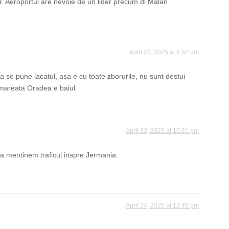
hor. Aeroportul are nevoie de un lider precum dl Malan
April 23, 2025 at 6:52 pm
a se pune lacatul, asa e cu toate zborurile, nu sunt destui
a mareata Oradea e baiul
April 23, 2025 at 10:21 pm
sa mentinem traficul inspre Jermania.
April 24, 2025 at 12:46 pm