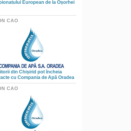
ionatului European de la Oșorhei
ON CAO
torii din Chișirid pot încheia
racte cu Compania de Apă Oradea
ON CAO