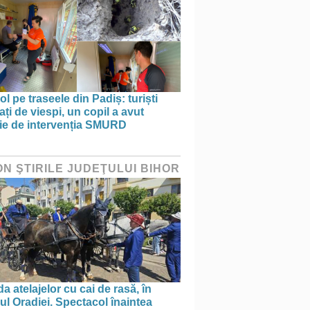
ol pe traseele din Padiș: turiști
ați de viespi, un copil a avut
ie de intervenția SMURD
ON ŞTIRILE JUDEŢULUI BIHOR
a atelajelor cu cai de rasă, în
ul Oradiei. Spectacol înaintea