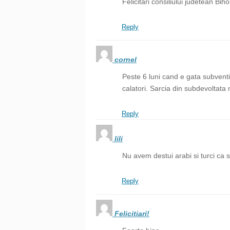
Felicitări consiliului judetean Bi
Reply
cornel
Peste 6 luni cand e gata subventi
calatori. Sarcia din subdevoltat
Reply
lili
Nu avem destui arabi si turci ca 
Reply
Felicitiari!