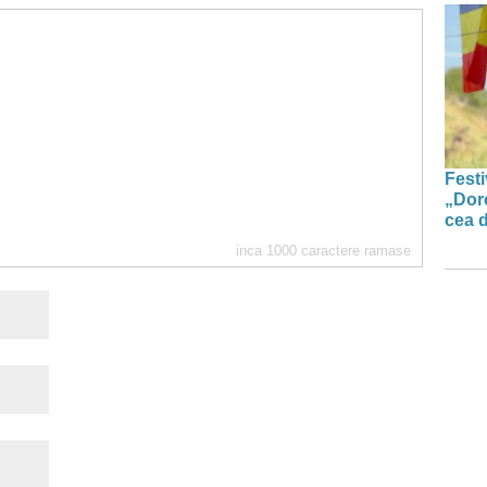
Festi
„Dor
cea d
inca
1000
caractere ramase