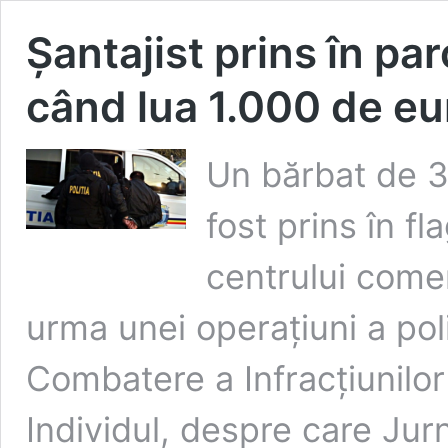
Șantajist prins în pa
când lua 1.000 de eu
Un bărbat de 3
fost prins în fl
centrului comer
urma unei operațiuni a poliț
Combatere a Infracțiunilo
Individul, despre care Jurn