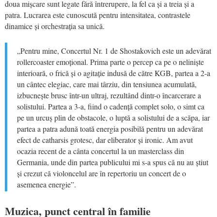
doua mișcare sunt legate fără întrerupere, la fel ca și a treia și a
patra. Lucrarea este cunoscută pentru intensitatea, contrastele
dinamice și orchestrația sa unică.
„Pentru mine, Concertul Nr. 1 de Shostakovich este un adevărat
rollercoaster emoțional. Prima parte o percep ca pe o neliniște
interioară, o frică și o agitație indusă de către KGB, partea a 2-a
un cântec elegiac, care mai târziu, din tensiunea acumulată,
izbucnește brusc într-un ultraj, rezultând dintr-o încarcerare a
solistului. Partea a 3-a, fiind o cadență complet solo, o simt ca
pe un urcuș plin de obstacole, o luptă a solistului de a scăpa, iar
partea a patra adună toată energia posibilă pentru un adevărat
efect de catharsis grotesc, dar eliberator și ironic. Am avut
ocazia recent de a cânta concertul la un masterclass din
Germania, unde din partea publicului mi s-a spus că nu au știut
și crezut că violoncelul are în repertoriu un concert de o
asemenea energie”.
Muzica, punct central în familie