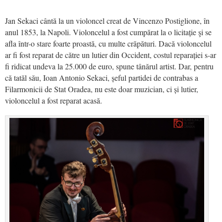
Jan Sekaci cântă la un violoncel creat de Vincenzo Postiglione, în
anul 1853, la Napoli. Violoncelul a fost cumpărat la o licitație şi se
afla într-o stare foarte proastă, cu multe crăpături. Dacă violoncelul
ar fi fost reparat de către un lutier din Occident, costul reparației s-ar
fi ridicat undeva la 25.000 de euro, spune tânărul artist. Dar, pentru
că tatăl său, Ioan Antonio Sekaci, șeful partidei de contrabas a
Filarmonicii de Stat Oradea, nu este doar muzician, ci și lutier,
violoncelul a fost reparat acasă.