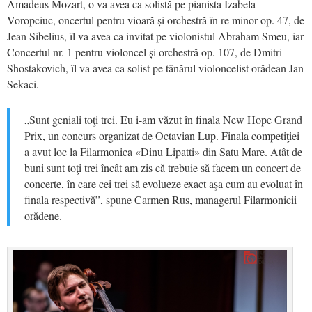
Amadeus Mozart, o va avea ca solistă pe pianista Izabela
Voropciuc, oncertul pentru vioară și orchestră în re minor op. 47, de
Jean Sibelius, îl va avea ca invitat pe violonistul Abraham Smeu, iar
Concertul nr. 1 pentru violoncel și orchestră op. 107, de Dmitri
Shostakovich, îl va avea ca solist pe tânărul violoncelist orădean Jan
Sekaci.
„Sunt geniali toţi trei. Eu i-am văzut în finala New Hope Grand
Prix, un concurs organizat de Octavian Lup. Finala competiţiei
a avut loc la Filarmonica «Dinu Lipatti» din Satu Mare. Atât de
buni sunt toţi trei încât am zis că trebuie să facem un concert de
concerte, în care cei trei să evolueze exact aşa cum au evoluat în
finala respectivă”, spune Carmen Rus, managerul Filarmonicii
orădene.