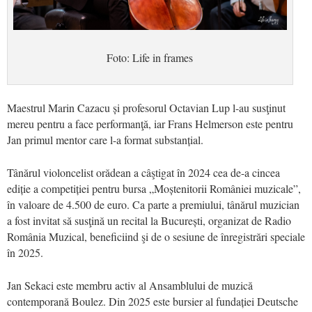
Foto: Life in frames
Maestrul Marin Cazacu și profesorul Octavian Lup l-au susţinut
mereu pentru a face performanţă, iar Frans Helmerson este pentru
Jan primul mentor care l-a format substanțial.
Tânărul violoncelist orădean a câştigat în 2024 cea de-a cincea
ediție a competiției pentru bursa „Moștenitorii României muzicale”,
în valoare de 4.500 de euro. Ca parte a premiului, tânărul muzician
a fost invitat să susţină un recital la București, organizat de Radio
România Muzical, beneficiind şi de o sesiune de înregistrări speciale
în 2025.
Jan Sekaci este membru activ al Ansamblului de muzică
contemporană Boulez. Din 2025 este bursier al fundației Deutsche