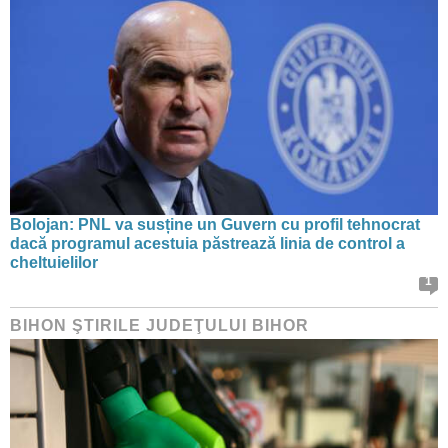
Bolojan: PNL va susține un Guvern cu profil tehnocrat
dacă programul acestuia păstrează linia de control a
cheltuielilor
1
BIHON ŞTIRILE JUDEŢULUI BIHOR