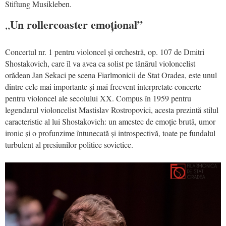
Stiftung Musikleben.
Un rollercoaster emoțional”
„
Concertul nr. 1 pentru violoncel și orchestră, op. 107 de Dmitri
Shostakovich, care îl va avea ca solist pe tânărul violoncelist
orădean Jan Sekaci pe scena Fiarlmonicii de Stat Oradea,
este unul
dintre cele mai importante și mai frecvent interpretate concerte
pentru violoncel ale secolului XX. Compus în 1959 pentru
legendarul violoncelist Mastislav Rostropovici, acesta prezintă stilul
caracteristic al lui
Shostakovich
: un amestec de emoție brută, umor
ironic și o profunzime întunecată și introspectivă, toate pe fundalul
turbulent al presiunilor politice sovietice.