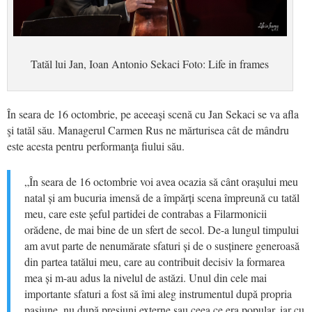
Tatăl lui Jan, Ioan Antonio Sekaci Foto: Life in frames
În seara de 16 octombrie, pe aceeaşi scenă cu Jan Sekaci se va afla
şi tatăl său. Managerul Carmen Rus ne mărturisea cât de mândru
este acesta pentru performanţa fiului său.
„În seara de 16 octombrie voi avea ocazia să cânt orașului meu
natal și am bucuria imensă de a împărți scena împreună cu tatăl
meu, care este șeful partidei de contrabas a Filarmonicii
orădene, de mai bine de un sfert de secol. De-a lungul timpului
am avut parte de nenumărate sfaturi și de o susținere generoasă
din partea tatălui meu, care au contribuit decisiv la formarea
mea și m-au adus la nivelul de astăzi. Unul din cele mai
importante sfaturi a fost să îmi aleg instrumentul după propria
pasiune, nu după presiuni externe sau ceea ce era popular, iar cu