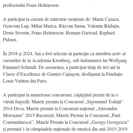
profesorului Frans Helmerson.
A participat la cursuri de măiestrie susținute de: Marin Cazacu,
Octavian Lup, Mihai Marica, Răzvan Suma, Valentin Răduțiu,
Denis Severin, Frans Helmerson, Romain Garioud, Raphael
Pidoux.
În 2018 şi 2024, Jan a fost selectat să participe ca membru activ al
cursurilor de la Academia Kronberg, sub îndrumarea lui Wolfgang
Emanuel Schmidt. De asemenea, a participat timp de trei ani la
Classe d’Excellence de Gautier Capuçon, desfăşurat la Fundația
Louis Vuitton din Paris.
A participat la numeroase concursuri, câştigând premii de la o
vârstă fragedă: Marele premiu la Concursul „Sigismund Toduță”
2014 Deva, Marele premiu la Concursul național „Alexandru
Moroșanu” 2015 București, Marele Premiu la Concursul „Paul
Constantinescu”, Marele Premiu la Concursul „George Georgescu”
şi premiul 1 la olimpiadele naționale de muzică din anii 2015-2019.