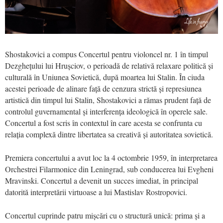
Sh
ostakovici a compus Concertul pentru violoncel nr. 1 în timpul
Dezghețului lui Hrușciov, o perioadă de relativă relaxare politică și
culturală în Uniunea Sovietică, după moartea lui Stalin. În ciuda
acestei perioade de alinare față de cenzura strictă și represiunea
artistică din timpul lui Stalin,
Sh
ostakovici a rămas
prudent
față de
controlul guvernamental și interferența ideologică în operele sale.
Concertul a fost scris în contextul în care acesta se confrunta cu
relația complexă dintre libertatea sa creativă și autoritatea sovietică.
P
remiera
concertului a avut loc la
4 octombrie 1959,
în interpretarea
Orchestrei Filarmonice din Leningrad,
sub conducerea lui Evgheni
Mravinski. Concertul a devenit un succes imediat, în principal
datorită interpretării virtuoase a lui Mastislav Rostropovici.
Concertul cuprinde patru mișcări cu o structură unică: prima și a