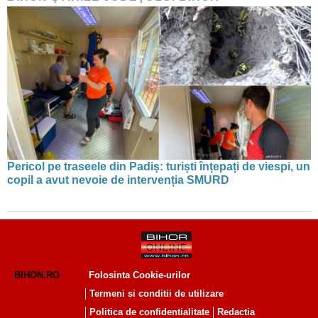
Pericol pe traseele din Padiș: turiști înțepați de viespi, un
copil a avut nevoie de intervenția SMURD
BIHON.RO
Folosinta Cookie-urilor
Termeni si conditii de utilizare
Politica de confidentialitate
Redactia