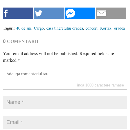
Taguri:
40 de ani
,
Cargo
,
casa tineretului oradea
,
concert
,
Kortax
,
oradea
0
COMENTARII
Your email address will not be published.
Required fields are
marked
*
inca
1000
caractere ramase