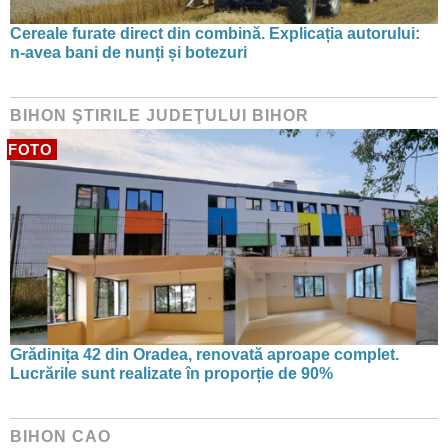
Cereale furate direct din combină. Explicația autorului:
n-avea bani de nunți și botezuri
BIHON ŞTIRILE JUDEŢULUI BIHOR
FOTO
Grădinița 42 din Oradea, renovată aproape complet.
Lucrările sunt realizate în proporție de 90%
BIHON CAO