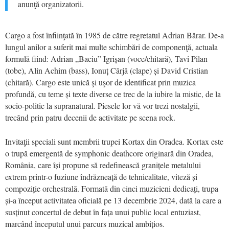
anunţă organizatorii.
Cargo a fost înfiinţată în 1985 de către regretatul Adrian Bărar. De-a
lungul anilor a suferit mai multe schimbări de componenţă, actuala
formulă fiind: Adrian „Baciu” Igrișan (voce/chitară), Tavi Pilan
(tobe), Alin Achim (bass), Ionuț Cârjă (clape) și David Cristian
(chitară). Cargo este unică şi uşor de identificat prin muzica
profundă, cu teme și texte diverse ce trec de la iubire la mistic, de la
socio-politic la supranatural. Piesele lor vă vor trezi nostalgii,
trecând prin patru decenii de activitate pe scena rock.
Invitaţii speciali sunt membrii trupei Kortax din Oradea. Kortax este
o trupă emergentă de symphonic deathcore originară din Oradea,
România, care își propune să redefinească granițele metalului
extrem printr-o fuziune îndrăzneață de tehnicalitate, viteză și
compoziție orchestrală. Formată din cinci muzicieni dedicați, trupa
și-a început activitatea oficială pe 13 decembrie 2024, dată la care a
susținut concertul de debut în fața unui public local entuziast,
marcând începutul unui parcurs muzical ambițios.