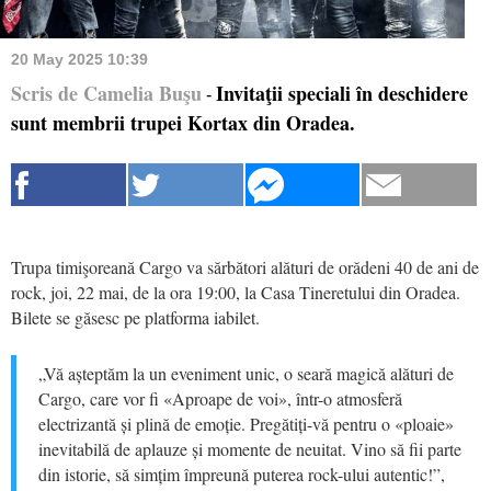
20 May 2025 10:39
Scris de Camelia Buşu
Invitaţii speciali în deschidere
-
sunt membrii trupei Kortax din Oradea.
Trupa timişoreană Cargo va sărbători alături de orădeni 40 de ani de
rock, joi, 22 mai, de la ora 19:00, la Casa Tineretului din Oradea.
Bilete se găsesc pe platforma iabilet.
„Vă așteptăm la un eveniment unic, o seară magică alături de
Cargo, care vor fi «Aproape de voi», într-o atmosferă
electrizantă și plină de emoție. Pregătiți-vă pentru o «ploaie»
inevitabilă de aplauze și momente de neuitat. Vino să fii parte
din istorie, să simțim împreună puterea rock-ului autentic!”,