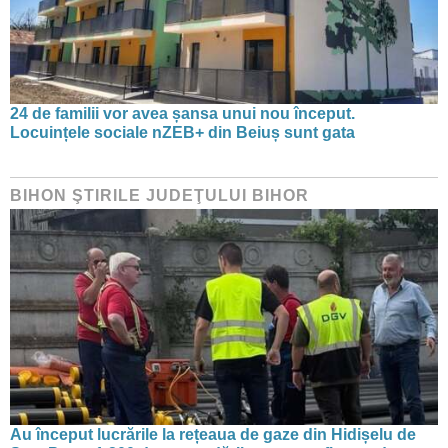
24 de familii vor avea șansa unui nou început.
Locuințele sociale nZEB+ din Beiuș sunt gata
BIHON ŞTIRILE JUDEŢULUI BIHOR
Au început lucrările la rețeaua de gaze din Hidișelu de