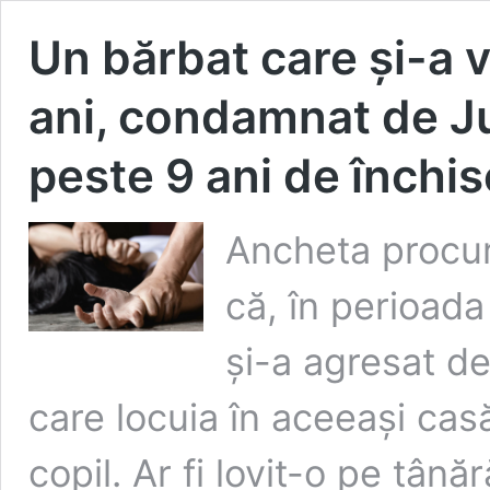
Un bărbat care și-a 
ani, condamnat de Ju
peste 9 ani de închi
Ancheta procuro
că, în perioada
și-a agresat d
care locuia în aceeași cas
copil. Ar fi lovit-o pe tână