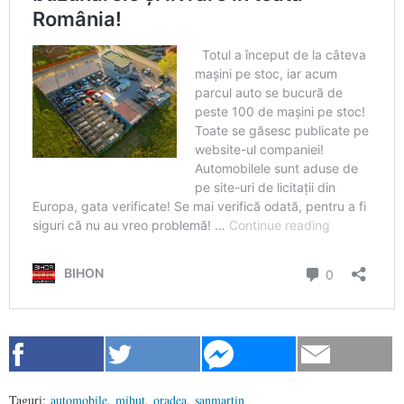
Taguri:
automobile
,
mihut
,
oradea
,
sanmartin