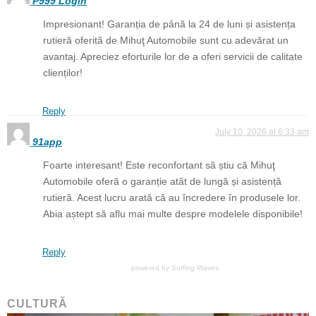
P999 Login
Impresionant! Garanția de până la 24 de luni și asistența
rutieră oferită de Mihuţ Automobile sunt cu adevărat un
avantaj. Apreciez eforturile lor de a oferi servicii de calitate
clienților!
Reply
July 10, 2026 at 6:33 am
91app
Foarte interesant! Este reconfortant să știu că Mihuţ
Automobile oferă o garanție atât de lungă și asistență
rutieră. Acest lucru arată că au încredere în produsele lor.
Abia aștept să aflu mai multe despre modelele disponibile!
Reply
powered by
Surfing Waves
CULTURĂ