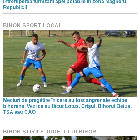
Întreruperea furnizării apei potabile în zona Magheru–
Republicii
BIHON SPORT LOCAL
Meciuri de pregătire în care au fost angrenate echipe
bihorene. Vezi ce au făcut Lotus, Crișul, Bihorul Beiuș,
TSA sau CAO
BIHON ŞTIRILE JUDEŢULUI BIHOR