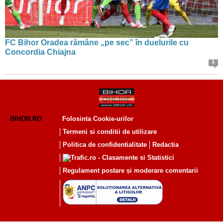
FC Bihor Oradea rămâne „pe sec” în duelurile cu
Concordia Chiajna
1
BIHON.RO
Folosinta Cookie-urilor
Termeni si conditii de utilizare
Politica de confidentialitate
Redactia
Regulament postare și moderare comentarii