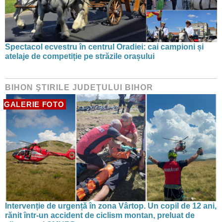
Spectacol ecvestru în centrul Oradiei: cai campioni și
atelaje de competiție pe străzile orașului
BIHON ŞTIRILE JUDEŢULUI BIHOR
GALERIE FOTO
Intervenție de urgență în zona Vârtop. Un copil de 12 ani,
rănit într-un accident de ciclism montan, preluat de