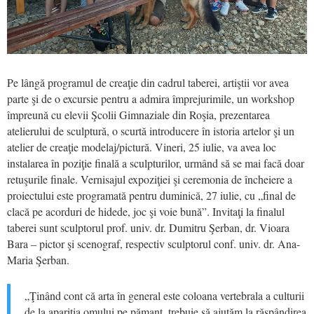
Pe lângă programul de creaţie din cadrul taberei, artiştii vor avea
parte şi de o excursie pentru a admira împrejurimile, un workshop
împreună cu elevii Şcolii Gimnaziale din Roşia, prezentarea
atelierului de sculptură, o scurtă introducere în istoria artelor şi un
atelier de creaţie modelaj/pictură. Vineri, 25 iulie, va avea loc
instalarea în poziţie finală a sculpturilor, urmând să se mai facă doar
retuşurile finale. Vernisajul expoziţiei şi ceremonia de încheiere a
proiectului este programată pentru duminică, 27 iulie, cu „final de
clacă pe acorduri de hidede, joc şi voie bună”. Invitaţi la finalul
taberei sunt sculptorul prof. univ. dr. Dumitru Şerban, dr. Vioara
Bara – pictor şi scenograf, respectiv sculptorul conf. univ. dr. Ana-
Maria Şerban.
„Ţinând cont că arta în general este coloana vertebrala a culturii
de la apariţia omului pe pămant, trebuie să ajutăm la răspândirea