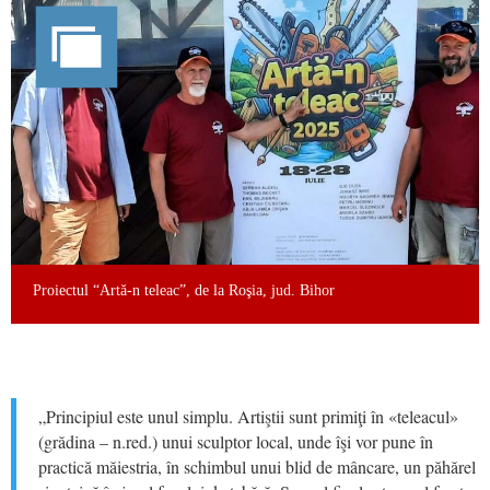
Proiectul “Artă-n teleac”, de la Roşia, jud. Bihor
„Principiul este unul simplu. Artiştii sunt primiţi în «teleacul»
(grădina – n.red.) unui sculptor local, unde îşi vor pune în
practică măiestria, în schimbul unui blid de mâncare, un păhărel