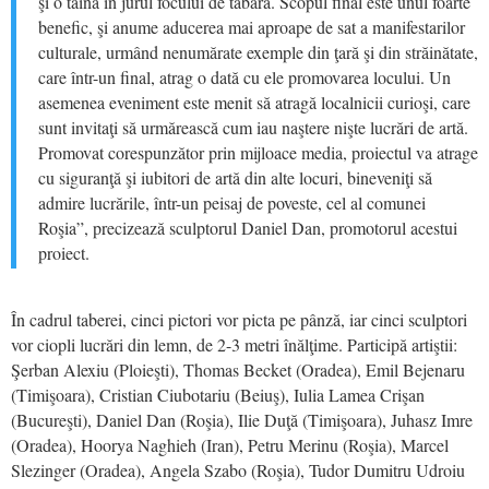
şi o taină în jurul focului de tabără. Scopul final este unul foarte
benefic, şi anume aducerea mai aproape de sat a manifestarilor
culturale, urmând nenumărate exemple din ţară şi din străinătate,
care într-un final, atrag o dată cu ele promovarea locului. Un
asemenea eveniment este menit să atragă localnicii curioşi, care
sunt invitaţi să urmărească cum iau naştere nişte lucrări de artă.
Promovat corespunzător prin mijloace media, proiectul va atrage
cu siguranţă şi iubitori de artă din alte locuri, bineveniţi să
admire lucrările, într-un peisaj de poveste, cel al comunei
Roşia”, precizează sculptorul Daniel Dan, promotorul acestui
proiect.
În cadrul taberei, cinci pictori vor picta pe pânză, iar cinci sculptori
vor ciopli lucrări din lemn, de 2-3 metri înălţime. Participă artiştii:
Şerban Alexiu (Ploieşti), Thomas Becket (Oradea), Emil Bejenaru
(Timişoara), Cristian Ciubotariu (Beiuş), Iulia Lamea Crişan
(Bucureşti), Daniel Dan (Roşia), Ilie Duţă (Timişoara), Juhasz Imre
(Oradea), Hoorya Naghieh (Iran), Petru Merinu (Roşia), Marcel
Slezinger (Oradea), Angela Szabo (Roşia), Tudor Dumitru Udroiu