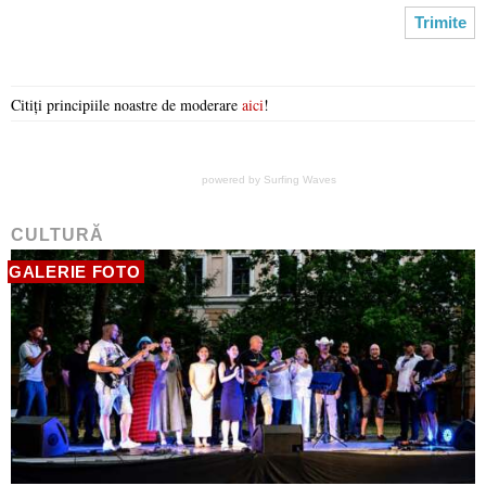
Citiți principiile noastre de moderare
aici
!
powered by
Surfing Waves
CULTURĂ
GALERIE FOTO