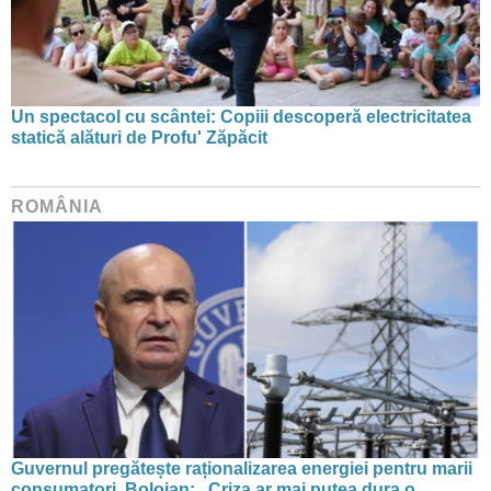
Un spectacol cu scântei: Copiii descoperă electricitatea
statică alături de Profu' Zăpăcit
ROMÂNIA
Guvernul pregătește raționalizarea energiei pentru marii
consumatori. Bolojan: „Criza ar mai putea dura o