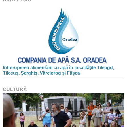
Întreruperea alimentării cu apă în localitățile Tileagd,
Tilecuș, Șerghiș, Vârciorog și Fâșca
CULTURĂ