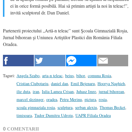
ei în orice formă posibilă. Hai să primim artişti la noi în teleac!”,
invită sculptorul dr. Dan Daniel.
Partenerii proiectului „Artă-n teleac” sunt Şcoala Gimnazială Roşia,
Jurnal bihorean şi Uniunea Artiştilor Plastici din România Filiala
Oradea.
Taguri:
Angela Szabo
,
arta-n teleac
,
beius
,
bihor
,
comuna Rosia
,
Cristian Ciubotariu
,
daniel dan
,
Emil Bejenaru
,
Hoorya Naghieh
,
ilie duta
,
iran
,
Iulia Lamea Crisan
,
Juhasz Imre
,
jurnal bihorean
,
marcel slezinger
,
oradea
,
Petru Merinu
,
pictura
,
rosia
,
scoala gimnaziala rosia
,
sculptura
,
serban alexiu
,
Thomas Becket
,
timisoara
,
Tudor Dumitru Udroiu
,
UAPR Filiala Oradea
0
COMENTARII