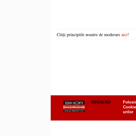
Citiți principiile noastre de moderare
aici
!
BIHON.RO
Folosi
Cookie
urilor