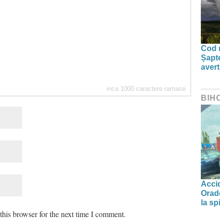
Cod r
Șapte
aver
inca
1000
caractere ramase
BIH
Accid
Orade
la spi
his browser for the next time I comment.