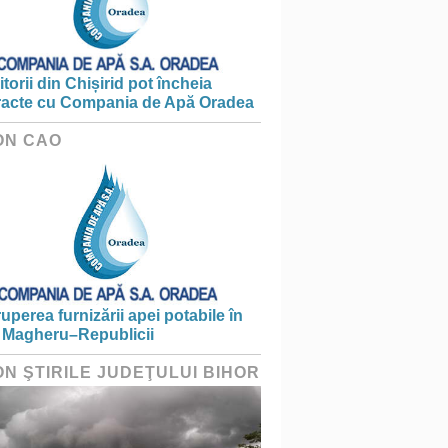
torii din Chișirid pot încheia
racte cu Compania de Apă Oradea
ON CAO
ruperea furnizării apei potabile în
 Magheru–Republicii
ON ŞTIRILE JUDEŢULUI BIHOR