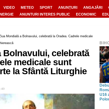
VIDEO
METEO
SPORT
ANUNȚURI
ANGAJĂRI
ENERGIE
ANUNTURI INTERES PUBLIC
ECONOMIC
ED
Ziua Mondială a Bolnavului, celebrată la Oradea. Cadrele medicale
BIH
rhierească
 Bolnavului, celebrată
ele medicale sunt
arte la Sfântă Liturghie
Debut
8:40
Româ
U16 a
Polon