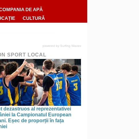
COMPANIA DE APĂ
UCAȚIE
CULTURĂ
powered by
Surfing Waves
ON SPORT LOCAL
 dezastruos al reprezentativei
niei la Campionatul European
ni. Eșec de proporții în fața
iei