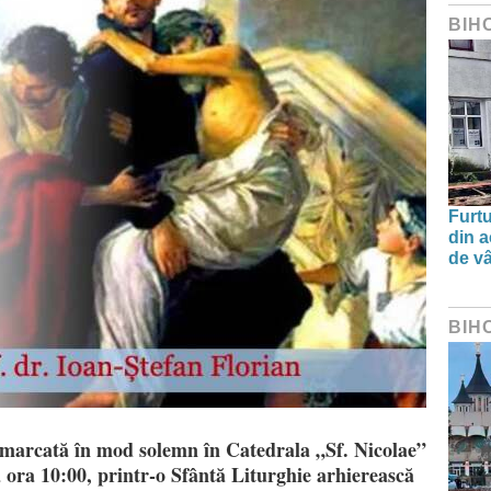
BIH
Furtu
din a
de v
BIH
 marcată în mod solemn în Catedrala „Sf. Nicolae”
a ora 10:00, printr-o Sfântă Liturghie arhierească