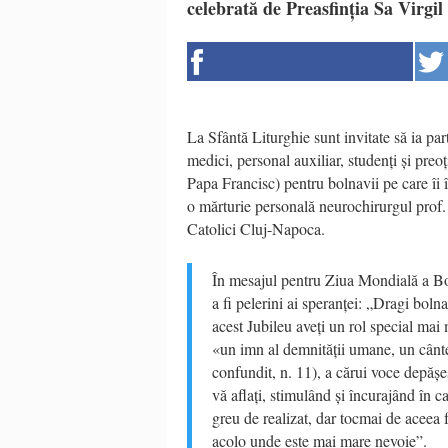
celebrată de Preasfinția Sa Virgil
La Sfântă Liturghie sunt invitate să ia par
medici, personal auxiliar, studenți și preo
Papa Francisc) pentru bolnavii pe care îi în
o mărturie personală neurochirurgul prof. 
Catolici Cluj-Napoca.
În mesajul pentru Ziua Mondială a Bol
a fi pelerini ai speranței: „Dragi bolnav
acest Jubileu aveți un rol special ma
«un imn al demnității umane, un cânte
confundit, n. 11), a cărui voce depășeșt
vă aflați, stimulând și încurajând în ca
greu de realizat, dar tocmai de aceea 
acolo unde este mai mare nevoie”.