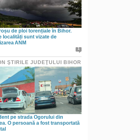
oșu de ploi torențiale în Bihor.
 localități sunt vizate de
tizarea ANM
1
ON ŞTIRILE JUDEŢULUI BIHOR
ent pe strada Ogorului din
a. O persoană a fost transportată
tal