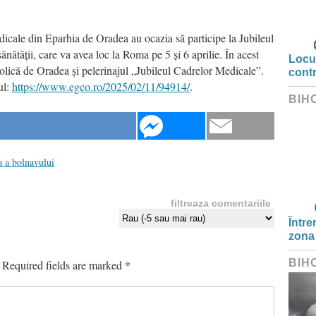
cale din Eparhia de Oradea au ocazia să participe la Jubileul
ănătății, care va avea loc la Roma pe 5 și 6 aprilie. În acest
Locui
olică de Oradea și pelerinajul „Jubileul Cadrelor Medicale”.
cont
ul:
https://www.egco.ro/2025/02/11/94914/
.
BIH
a a bolnavului
filtreaza comentariile
Între
zona
BIH
Required fields are marked
*