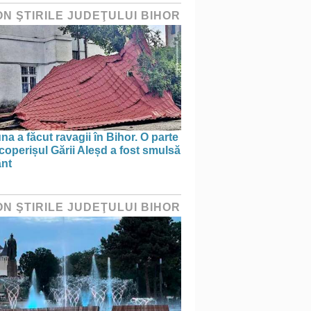
ON ŞTIRILE JUDEŢULUI BIHOR
na a făcut ravagii în Bihor. O parte
coperișul Gării Aleșd a fost smulsă
ânt
ON ŞTIRILE JUDEŢULUI BIHOR