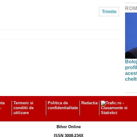
ROM
Bolo
profi
acest
chelt
nta
Termeni si
Politica de
Redactia
-
conditii de
confidentialitate
utilizare
Bihor Online
ISSN 3008-234X