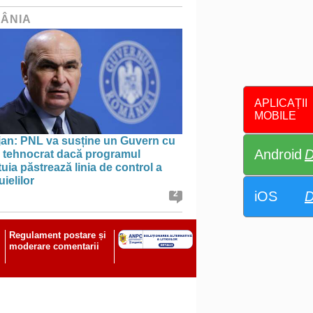
ÂNIA
APLICAȚII
MOBILE
jan: PNL va susține un Guvern cu
Android
D
l tehnocrat dacă programul
uia păstrează linia de control a
uielilor
iOS
D
2
Regulament postare și
moderare comentarii