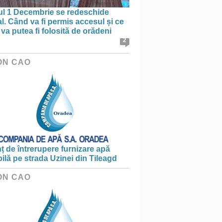
ul 1 Decembrie se redeschide
al. Când va fi permis accesul și ce
va putea fi folosită de orădeni
2
ON CAO
 de întrerupere furnizare apă
ilă pe strada Uzinei din Tileagd
ON CAO