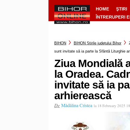
HOME
ŞTIRI
ÎNTRERUPERI 
BIHON
BIHON Ştirile judeţului Bihor
sunt invitate să ia parte la Sfântă Liturghie a
Ziua Mondială a
la Oradea. Cadr
invitate să ia p
arhierească
De
Mădălina Cristea
la 18 February 2025 1