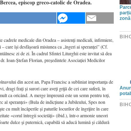
 Bercea, episcop greco-catolic de Oradea.
Parc
parți
zonă 
BIH
te cadrele medicale din Oradea – asistenți medicali, infirmiere,
ți – care își desfășoară misiunea ca „îngeri ai speranței” (Cf.
tâlnesc zi de zi. În cadrul Sfintei Liturghii este invitat să dea
dr. Ioan-Ștefan Florian, președintele Asociației Medicilor
navului din acest an, Papa Francisc a subliniat importanța de
i, dragi frați și surori care aveți grijă de cei care suferă, în
Anunț
potab
i mult ca oricând. A merge împreună este un semn pentru toți,
c al speranței» (Bula de indicțiune a Jubileului, Spes non
BIH
e cu mult încăperile și paturile locurilor de îngrijire în care
ritate «corul întregii societăți» (ibid.), într-o armonie uneori
foarte dulce și puternică, capabilă să aducă lumină și căldură