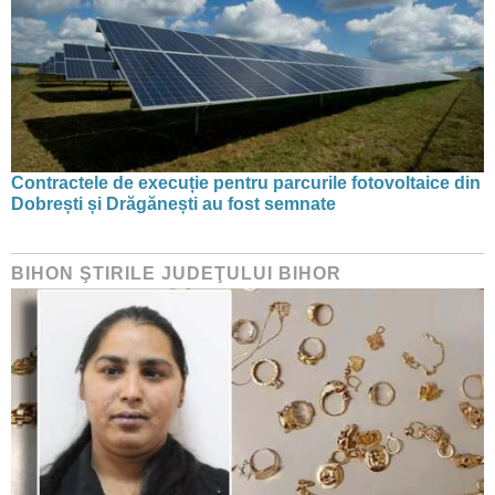
Contractele de execuție pentru parcurile fotovoltaice din
Dobrești și Drăgănești au fost semnate
BIHON ŞTIRILE JUDEŢULUI BIHOR