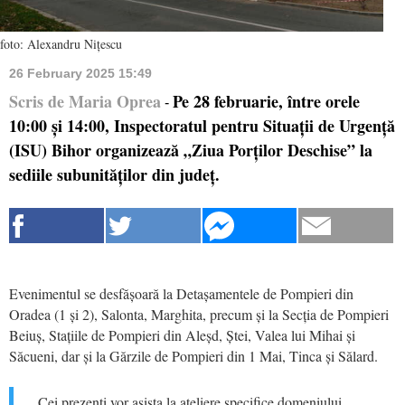
foto: Alexandru Nițescu
26 February 2025 15:49
Scris de Maria Oprea
Pe 28 februarie, între orele
-
10:00 și 14:00, Inspectoratul pentru Situații de Urgență
(ISU) Bihor organizează „Ziua Porților Deschise” la
sediile subunităților din județ.
Evenimentul se desfășoară la Detașamentele de Pompieri din
Oradea (1 și 2), Salonta, Marghita, precum și la Secția de Pompieri
Beiuș, Stațiile de Pompieri din Aleșd, Ștei, Valea lui Mihai și
Săcueni, dar și la Gărzile de Pompieri din 1 Mai, Tinca și Sălard.
„Cei prezenți vor asista la ateliere specifice domeniului