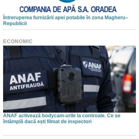
Întreruperea furnizării apei potabile în zona Magheru–
Republicii
ECONOMIC
ANAF activează bodycam-urile la controale. Ce se
întâmplă dacă ești filmat de inspectori