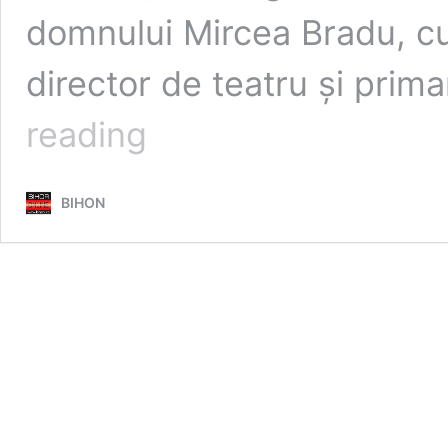
domnului Mircea Bradu, cun
director de teatru și prima
Clerici,
reading
jurnaliști,
oameni
de
BIHON
teatru
îl
plâng
pe
Mircea
Bradu