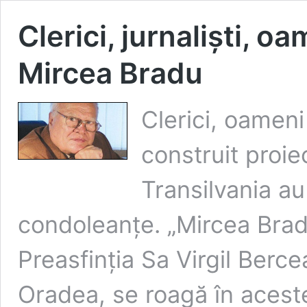
Clerici, jurnaliști, o
Mircea Bradu
Clerici, oamen
construit proie
Transilvania a
condoleanțe. „Mircea Brad
Preasfinția Sa Virgil Berc
Oradea, se roagă în acest