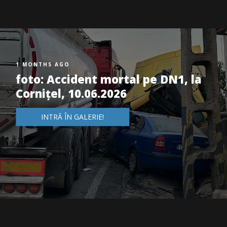
1 MONTHS AGO
foto: Accident mortal pe DN1, la
Cornițel, 10.06.2026
INTRĂ ÎN GALERIE!