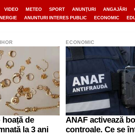
VIDEO
METEO
SPORT
ANUNȚURI
ANGAJĂRI
ENERGIE
ANUNTURI INTERES PUBLIC
ECONOMIC
ED
BIHOR
ECONOMIC
o hoață de
ANAF activează bo
mnată la 3 ani
controale. Ce se în