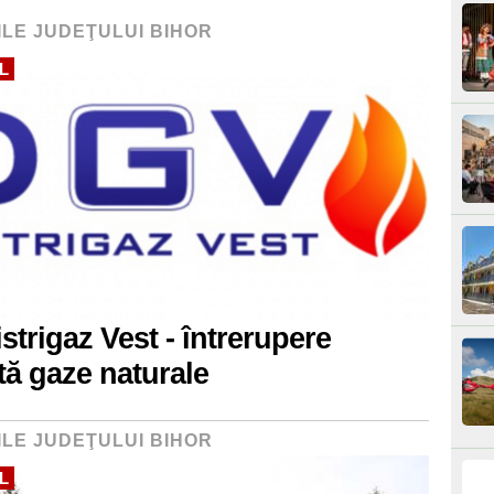
ILE JUDEŢULUI BIHOR
L
strigaz Vest - întrerupere
ată gaze naturale
ILE JUDEŢULUI BIHOR
L