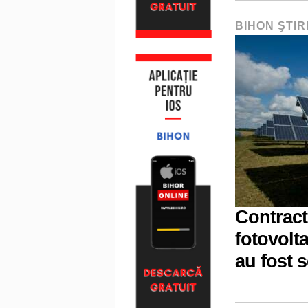
BIHON ŞTIR
Contract
fotovolt
au fost 