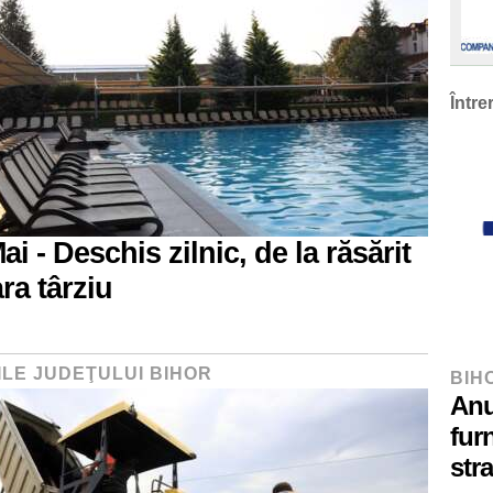
Între
ai - Deschis zilnic, de la răsărit
ra târziu
ILE JUDEŢULUI BIHOR
BIH
Anu
fur
str