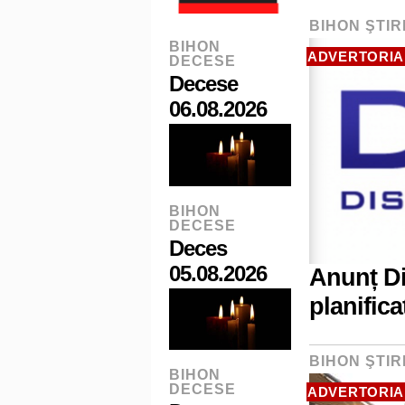
BIHON ŞTIR
BIHON
ADVERTORIA
DECESE
Decese
06.08.2026
BIHON
DECESE
Deces
05.08.2026
Anunț Di
planific
BIHON ŞTIR
BIHON
DECESE
ADVERTORIA