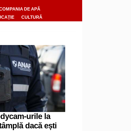
COMPANIA DE APĂ
UCAȚIE
CULTURĂ
dycam-urile la
tâmplă dacă ești