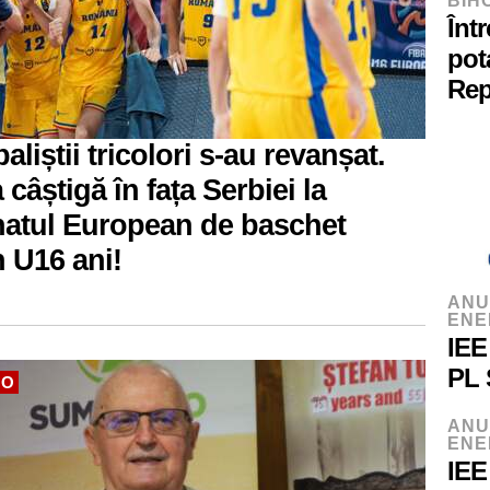
BIH
Înt
pot
Rep
liștii tricolori s-au revanșat.
câștigă în fața Serbiei la
atul European de baschet
 U16 ani!
ANU
ENE
IEE
PL 
TO
ANU
ENE
IEE