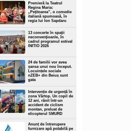
Premieră la Teatrul
Regina Maria:
„Peţitoarea”, o comedie
italiană spumoasă, în
regia lui Ion Sapdaru
13 concerte în spaţii
neconvenţioanle, în
cadrul programul estival
INITIO 2026
24 de familii vor avea
șansa unui nou început.
Locuințele sociale
nZEB+ din Beiuș sunt
gata
Intervenție de urgență în
zona Vârtop. Un copil de
12 ani, rănit într-un
accident de ciclism
montan, preluat de
elicopterul SMURD
Anunț de întrerupere
furnizare apă potabilă pe