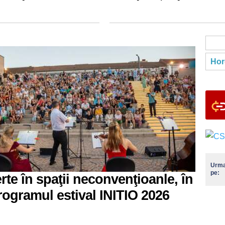
Hor
Urma
pe:
rte în spaţii neconvenţioanle, în
rogramul estival INITIO 2026