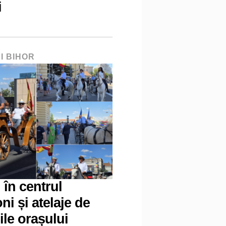
i
I BIHOR
 în centrul
ni și atelaje de
ile orașului