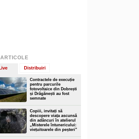
 ARTICOLE
Live
Distribuiri
Contractele de execuție
pentru parcurile
fotovoltaice din Dobrești
și Drăgănești au fost
semnate
Copiii, invitați să
descopere viața ascunsă
din adâncuri în atelierul
„Misterele întunericului:
viețuitoarele din peșteri”