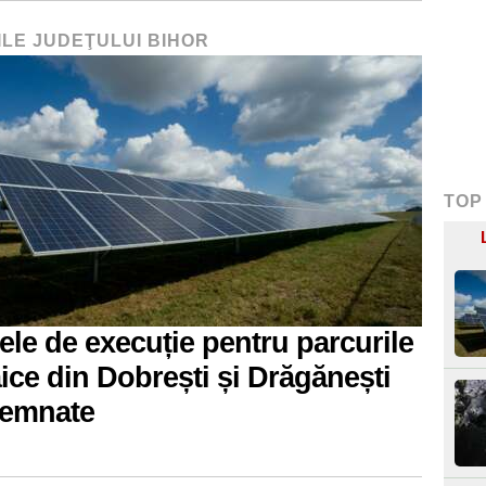
ILE JUDEŢULUI BIHOR
TOP
ele de execuție pentru parcurile
aice din Dobrești și Drăgănești
semnate