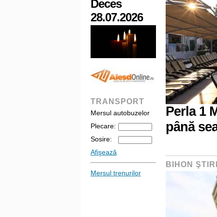
Deces
28.07.2026
TRANSPORT
Perla 1 M
Mersul autobuzelor
până sea
Plecare:
Sosire:
Afişează
BIHON ŞTIR
Mersul trenurilor