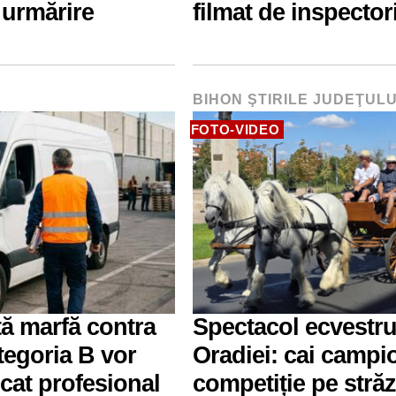
n urmărire
filmat de inspector
BIHON ŞTIRILE JUDEŢULU
FOTO-VIDEO
tă marfă contra
Spectacol ecvestru
tegoria B vor
Oradiei: cai campio
icat profesional
competiție pe străz