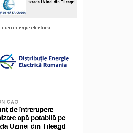
strada Uzinei din Tileagd
ruperi energie electrică
ON CAO
nț de întrerupere
nizare apă potabilă pe
ada Uzinei din Tileagd