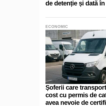
de detenție și dată î
ECONOMIC
Șoferii care transpor
cost cu permis de ca
avea nevoie de certif