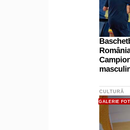
Baschetba
România 
Campion
masculin
CULTURĂ
GALERIE FO