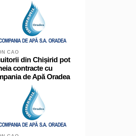
ON CAO
uitorii din Chișirid pot
heia contracte cu
pania de Apă Oradea