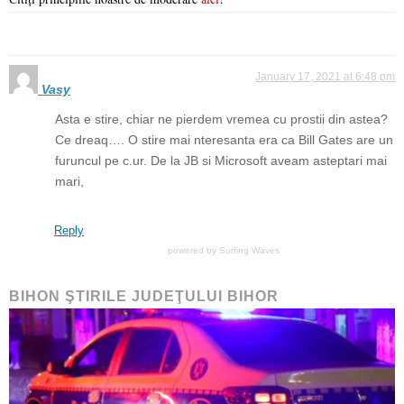
January 17, 2021 at 6:48 pm
Vasy
Asta e stire, chiar ne pierdem vremea cu prostii din astea?
Ce dreaq…. O stire mai nteresanta era ca Bill Gates are un
furuncul pe c.ur. De la JB si Microsoft aveam asteptari mai
mari,
Reply
powered by
Surfing Waves
BIHON ŞTIRILE JUDEŢULUI BIHOR