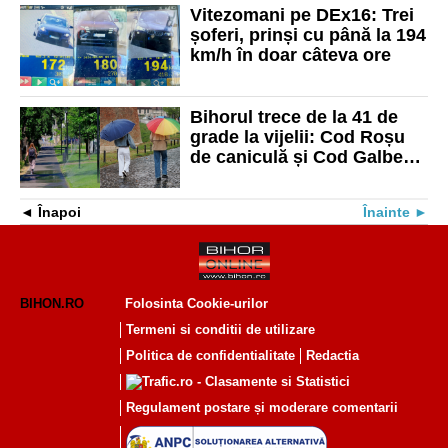
Vitezomani pe DEx16: Trei
șoferi, prinși cu până la 194
km/h în doar câteva ore
Bihorul trece de la 41 de
grade la vijelii: Cod Roșu
de caniculă și Cod Galben
de furtuni în aceeași zi
Înapoi
Înainte
BIHON.RO
Folosinta Cookie-urilor
Termeni si conditii de utilizare
Politica de confidentialitate
Redactia
Regulament postare și moderare comentarii