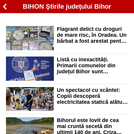
BIHON Ştirile judeţului Bihor
Flagrant delict cu droguri
de mare risc, în Oradea. Un
bărbat a fost arestat pentru
trafic de substanțe interzise
Listă cu inexactități.
Primarii comunelor din
județul Bihor sunt
nemulțumiți de lista
vicepremierului Gheorghiu
Un spectacol cu scântei:
Copiii descoperă
electricitatea statică alături
de Profu' Zăpăcit
Bihorul este lovit de cea
mai cruntă secetă din
ultimii 140 de ani. Criza