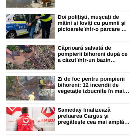
apei va mai dura cel puțin
până în octombrie
Doi polițiști, mușcați de
mâini și loviți cu pumnii și
picioarele într-o parcare din
Cefa. Agresorul a fost
arestat
Căprioară salvată de
pompierii bihoreni după ce
a căzut într-un bazin
dezafectat de lângă Bicăcel
Zi de foc pentru pompierii
bihoreni: 12 incendii de
vegetație izbucnite în mai
multe localități din județ
Sameday finalizează
preluarea Cargus și
pregătește cea mai amplă
integrare din curierat