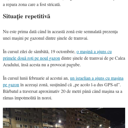
a repara zona care a fost stricată.
Situație repetitivă
Nu este prima dată când în această zonă este semnalată prezența
unei mașini pe gazonul dintre șinele de tramvai.
În cursul zilei de sâmbătă, 19 octombrie,
o mașină a ajuns cu
primele două roți pe noul gazon
dintre șinele de tramvai de pe Calea
Aradului, însă acesta nu a provocat pagube.
În cursul lunii februarie al acestui an,
un israelian a ajuns cu mașina
pe gazon
în aceeași zonă, susținând că „pe acolo l-a dus GPS-ul”.
Bărbatul a traversat aproximativ 20 de metri până când mașina sa a
rămas împotmolită în noroi.