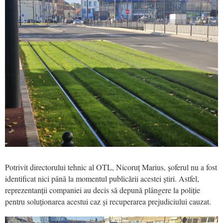
Potrivit directorului tehnic al OTL, Nicoruț Marius, șoferul nu a fost
identificat nici până la momentul publicării acestei știri. Astfel,
reprezentanții companiei au decis să depună plângere la poliție
pentru soluționarea acestui caz și recuperarea prejudiciului cauzat.