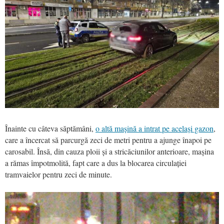
Înainte cu câteva săptămâni,
o altă mașină a intrat pe același gazon
,
care a încercat să parcurgă zeci de metri pentru a ajunge înapoi pe
carosabil. Însă, din cauza ploii și a stricăciunilor anterioare, mașina
a rămas împotmolită, fapt care a dus la blocarea circulației
tramvaielor pentru zeci de minute.