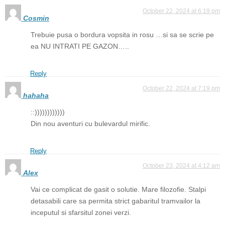
October 22, 2024 at 6:19 pm
Cosmin
Trebuie pusa o bordura vopsita in rosu …si sa se scrie pe
ea NU INTRATI PE GAZON…..
Reply
October 22, 2024 at 7:19 pm
hahaha
::))))))))))))
Din nou aventuri cu bulevardul mirific.
Reply
October 23, 2024 at 4:12 am
Alex
Vai ce complicat de gasit o solutie. Mare filozofie. Stalpi
detasabili care sa permita strict gabaritul tramvailor la
inceputul si sfarsitul zonei verzi.