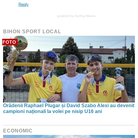
Reply
powered by
Surfing Waves
BIHON SPORT LOCAL
FOTO
Orădenii Raphael Plugar și David Szabo Alexi au devenit
campioni naționali la volei pe nisip U16 ani
ECONOMIC