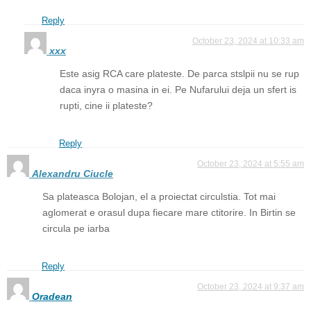
Reply
October 23, 2024 at 10:33 am
xxx
Este asig RCA care plateste. De parca stslpii nu se rup
daca inyra o masina in ei. Pe Nufarului deja un sfert is
rupti, cine ii plateste?
Reply
October 23, 2024 at 5:55 am
Alexandru Ciucle
Sa plateasca Bolojan, el a proiectat circulstia. Tot mai
aglomerat e orasul dupa fiecare mare ctitorire. In Birtin se
circula pe iarba
Reply
October 23, 2024 at 9:37 am
Oradean