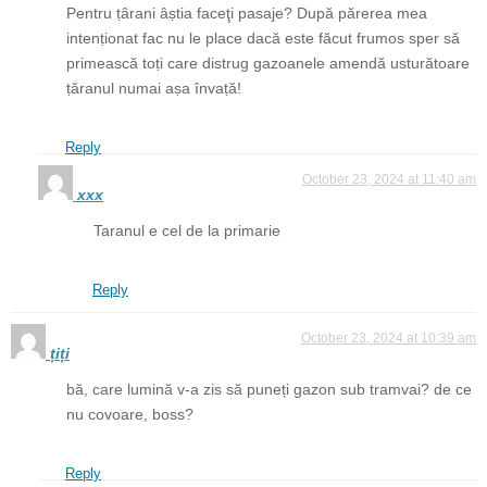
Pentru ṭârani âṣtia faceţi pasaje? După părerea mea
intenṭionat fac nu le place dacă este făcut frumos sper să
primească toṭi care distrug gazoanele amendă usturătoare
ṭăranul numai aṣa învaṭă!
Reply
October 23, 2024 at 11:40 am
xxx
Taranul e cel de la primarie
Reply
October 23, 2024 at 10:39 am
țiți
bă, care lumină v-a zis să puneți gazon sub tramvai? de ce
nu covoare, boss?
Reply