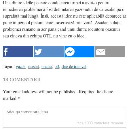
Una dintre ideile pe care conducerea firmei a avut-o pentru
remedierea problemei a fost delimitarea gazonului de carosabil pe o
suprafață mai lungă. Însă, această idee nu este aplicabilă deoarece ar
pune în pericol pietonii care traversează prin zonă. Așadar, soluția
problemei rămâne în aer până când unul dintre locuitorii orașului
sau cineva din echipa OTL nu vine cu o idee..
Taguri:
gazon
,
masini
,
oradea
,
otl
,
sine de tramvai
13
COMENTARII
Your email address will not be published.
Required fields are
marked
*
inca
1000
caractere ramase