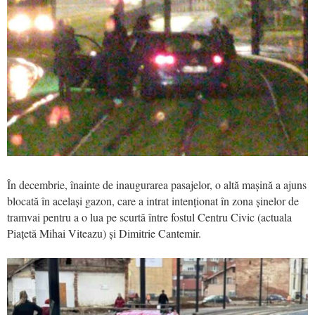
În decembrie, înainte de inaugurarea pasajelor, o altă mașină a ajuns
blocată în același gazon, care a intrat intenționat în zona șinelor de
tramvai pentru a o lua pe scurtă între fostul Centru Civic (actuala
Piațetă Mihai Viteazu) și Dimitrie Cantemir.