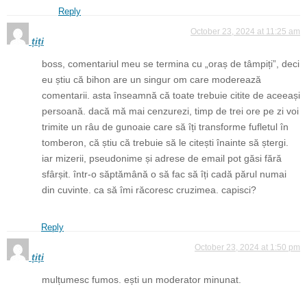
Reply
October 23, 2024 at 11:25 am
țiți
boss, comentariul meu se termina cu „oraș de tâmpiți”, deci
eu știu că bihon are un singur om care moderează
comentarii. asta înseamnă că toate trebuie citite de aceeași
persoană. dacă mă mai cenzurezi, timp de trei ore pe zi voi
trimite un râu de gunoaie care să îți transforme fufletul în
tomberon, că știu că trebuie să le citești înainte să ștergi.
iar mizerii, pseudonime și adrese de email pot găsi fără
sfârșit. într-o săptămână o să fac să îți cadă părul numai
din cuvinte. ca să îmi răcoresc cruzimea. capisci?
Reply
October 23, 2024 at 1:50 pm
țiți
mulțumesc fumos. ești un moderator minunat.