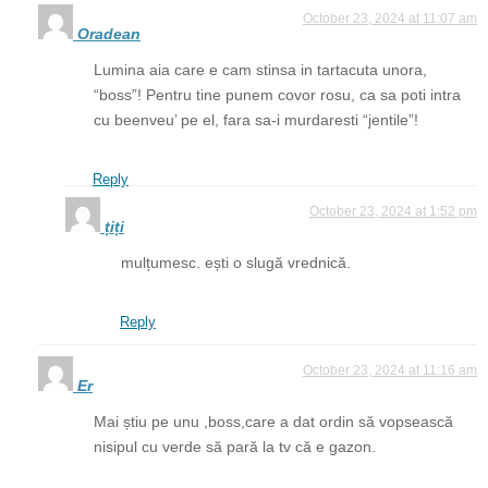
October 23, 2024 at 11:07 am
Oradean
Lumina aia care e cam stinsa in tartacuta unora,
“boss”! Pentru tine punem covor rosu, ca sa poti intra
cu beenveu’ pe el, fara sa-i murdaresti “jentile”!
Reply
October 23, 2024 at 1:52 pm
țiți
mulțumesc. ești o slugă vrednică.
Reply
October 23, 2024 at 11:16 am
Er
Mai știu pe unu ,boss,care a dat ordin să vopsească
nisipul cu verde să pară la tv că e gazon.