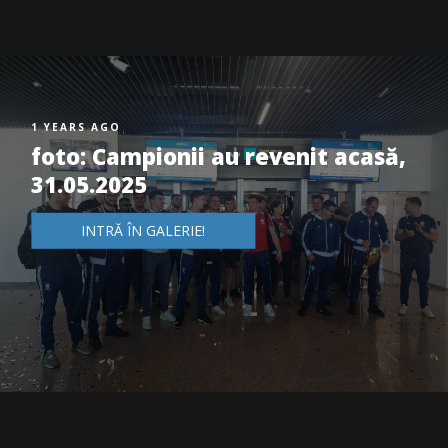
1 YEARS AGO
foto: Campionii au revenit acasă,
31.05.2025
INTRĂ ÎN GALERIE!