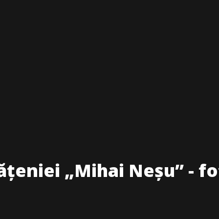
țeniei „Mihai Neșu” - fo