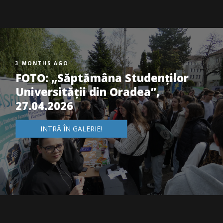
3 MONTHS AGO
FOTO: „Săptămâna Studenților
Universității din Oradea”,
27.04.2026
INTRĂ ÎN GALERIE!