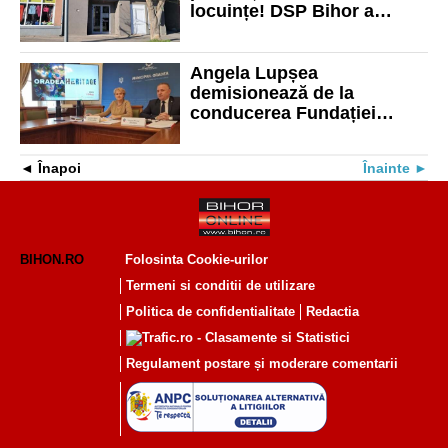
locuințe! DSP Bihor a
închis recent patiserii, două
din cauza reclamațiilor
Angela Lupșea
demisionează de la
conducerea Fundației
pentru Protecția
Monumentelor din Oradea
Înapoi
Înainte
și Bihor
BIHON.RO
Folosinta Cookie-urilor
Termeni si conditii de utilizare
Politica de confidentialitate
Redactia
Regulament postare și moderare comentarii