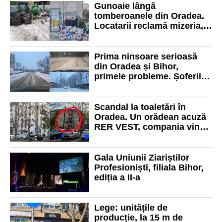
Gunoaie lângă
tomberoanele din Oradea.
Locatarii reclamă mizeria,
RER Vest explică situația și
cauzele problemei
Prima ninsoare serioasă
din Oradea și Bihor,
primele probleme. Șoferii
se plâng de acțiunile de
deszăpezire, RER vine cu
precizări
Scandal la toaletări în
Oradea. Un orădean acuză
RER VEST, compania vine
cu explicații tehnice oficiale
Gala Uniunii Ziariștilor
Profesioniști, filiala Bihor,
ediția a II-a
Lege: unitățile de
producție, la 15 m de