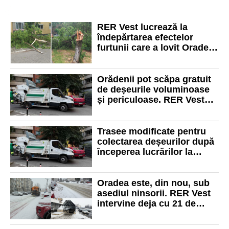
RER Vest lucrează la
îndepărtarea efectelor
furtunii care a lovit Oradea.
Crengi și copaci rupți pe
șapte străzi
Orădenii pot scăpa gratuit
de deșeurile voluminoase
și periculoase. RER Vest
organizează o nouă
campanie
Trasee modificate pentru
colectarea deșeurilor după
începerea lucrărilor la
pasajele subterane din
zona Magheru-Republicii
Oradea este, din nou, sub
asediul ninsorii. RER Vest
intervine deja cu 21 de
utilaje pentru deszăpezirea
străzilor