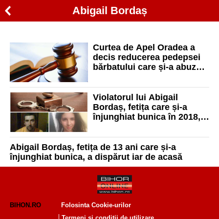
Abigail Bordaș
Curtea de Apel Oradea a
decis reducerea pedepsei
bărbatului care și-a abuzat
fiica de 13 ani
Violatorul lui Abigail
Bordaș, fetița care și-a
înjunghiat bunica în 2018,
trimis în judecată
Abigail Bordaș, fetița de 13 ani care și-a
înjunghiat bunica, a dispărut iar de acasă
BIHON.RO
Folosinta Cookie-urilor
Termeni si conditii de utilizare