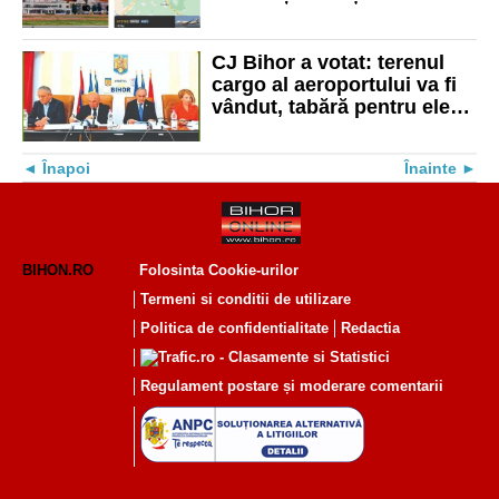
determinat să întoarcă
aeronava înapoi în capitală
CJ Bihor a votat: terenul
cargo al aeroportului va fi
vândut, tabără pentru elevii
ucrainieni. Vezi restul
proiectelor aprobate
Înapoi
Înainte
BIHON.RO
Folosinta Cookie-urilor
Termeni si conditii de utilizare
Politica de confidentialitate
Redactia
Regulament postare și moderare comentarii