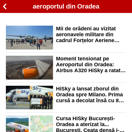
aeroportul din Oradea
Mii de orădeni au vizitat
aeronavele militare din
cadrul Forțelor Aeriene
Române care au ajuns pe
Aeroportul Oradea
Moment tensionat pe
Aeroportul din Oradea:
Airbus A320 HiSky a ratat
aterizarea, dar a reușit din a
doua încercare
HiSky a lansat zborul din
Oradea spre Milano. Prima
cursă a decolat însă cu 80
minute întarziere
Cursa HiSky București-
Oradea a aterizat la...
București. Ceața densă i-a