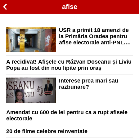
afise
USR a primit 18 amenzi de
la Primăria Oradea pentru
afișe electorale anti-PNL.
USR: „PNL amendează
adevărul!”
A recidivat! Afișele cu Răzvan Doseanu și Liviu
Popa au fost din nou lipite prin oraș
Interese prea mari sau
razbunare?
Amendat cu 600 de lei pentru ca a rupt afisele
electorale
20 de filme celebre reinventate