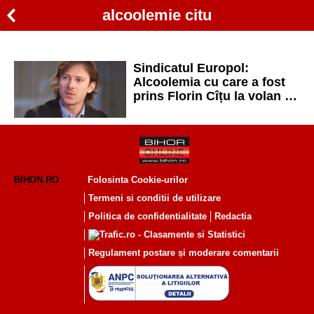
alcoolemie citu
Sindicatul Europol:
Alcoolemia cu care a fost
prins Florin Cîțu la volan în
SUA, echivalentul a un litru
de vodcă sau 5 sticle de vin
BIHON.RO
Folosinta Cookie-urilor
Termeni si conditii de utilizare
Politica de confidentialitate
Redactia
Regulament postare și moderare comentarii