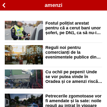
amenzi
Fostul polițist arestat
pentru că a cerut bani unor
șoferi, pe DN1, ca să nu-i
amendeze, a fost trimis în
judecată
Reguli noi pentru
comercianți de la
evenimentele publice din
Oradea: înscrieri online,
licitații pentru spații și
amenzi de 7.000 de lei
Cu ochii pe pepeni! Unde
se vor putea vinde în
Oradea și ce amenzi riscă
cei care agață marfa pe
ușile deschise ale
magazinelor
Petrecerile zgomotoase vor
fi amendate și la sate: noile
reguli au intrat în vigoare