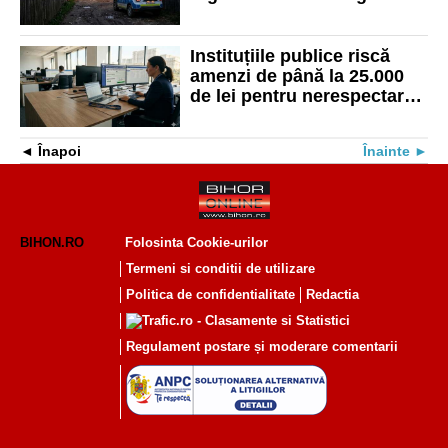
Instituțiile publice riscă
amenzi de până la 25.000
de lei pentru nerespectarea
regulilor de simplificare
administrativă
Înapoi
Înainte
BIHON.RO
Folosinta Cookie-urilor
Termeni si conditii de utilizare
Politica de confidentialitate
Redactia
Regulament postare și moderare comentarii