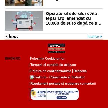
cont către o persoană
neautorizată
Operatorul site-ului evita -
teparii.ro, amendat cu
10.000 de euro după ce a
publicat cărți de identitate
și informații intime
Înapoi
Înainte
BIHON.RO
Folosinta Cookie-urilor
Termeni si conditii de utilizare
Politica de confidentialitate
Redactia
Regulament postare și moderare comentarii