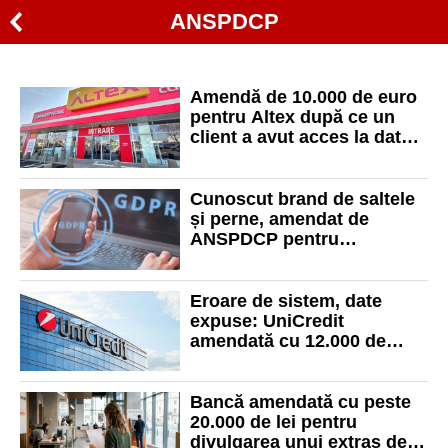
ANSPDCP
Amendă de 10.000 de euro
pentru Altex după ce un
client a avut acces la datele
altei persoane
Cunoscut brand de saltele
și perne, amendat de
ANSPDCP pentru
încălcarea dreptului de
opoziție la marketing direct
Eroare de sistem, date
expuse: UniCredit
amendată cu 12.000 de
euro în urma unui incident
GDPR
Bancă amendată cu peste
20.000 de lei pentru
divulgarea unui extras de