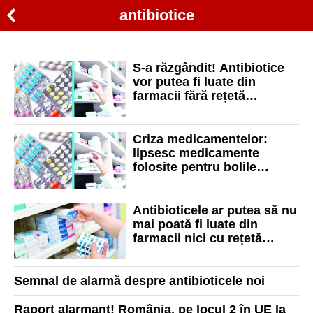
antibiotice
S-a răzgândit! Antibiotice
vor putea fi luate din
farmacii fără rețetă
medicală - care sunt
condițiile
Criza medicamentelor:
lipsesc medicamente
folosite pentru bolile
cardiace și unele
antibiotice
Antibioticele ar putea să nu
mai poată fi luate din
farmacii nici cu rețetă
simplă
Semnal de alarmă despre antibioticele noi
Raport alarmant! România, pe locul 2 în UE la