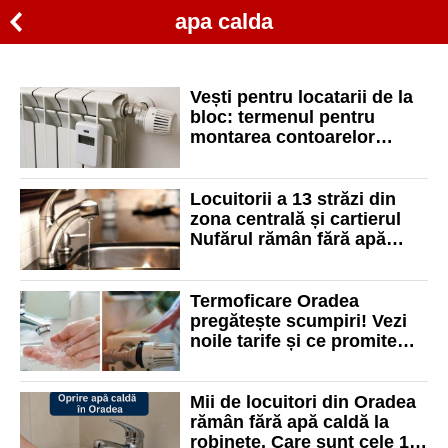
apa calda
Vești pentru locatarii de la
bloc: termenul pentru
montarea contoarelor
individuale a fost prelungit
Locuitorii a 13 străzi din
zona centrală și cartierul
Nufărul rămân fără apă
caldă. Vezi zonele afectate
Termoficare Oradea
pregătește scumpiri! Vezi
noile tarife și ce promite
primăria pentru sezonul
rece
Mii de locuitori din Oradea
rămân fără apă caldă la
robinete. Care sunt cele 12