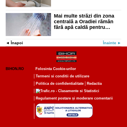
străzi afectate de
întrerupere
Mai multe străzi din zona
centrală a Oradiei rămân
fără apă caldă pentru
aproape o lună. Vezi zonele
afectate
Înapoi
Înainte
BIHON.RO
Folosinta Cookie-urilor
Termeni si conditii de utilizare
Politica de confidentialitate
Redactia
Regulament postare și moderare comentarii