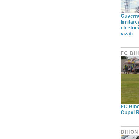
Guvernu
limitar
electric
vizați
FC BI
FC Bihor
Cupei R
BIHON