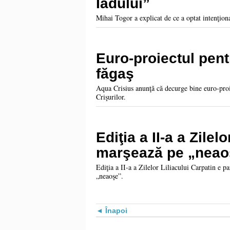
Iadului”
Mihai Togor a explicat de ce a optat intenţion
Euro-proiectul pentr
făgaş
Aqua Crisius anunţă că decurge bine euro-proi
Crişurilor.
Ediţia a II-a a Zilel
marşează pe „neaoş
Ediţia a II-a a Zilelor Liliacului Carpatin e 
„neaoşe”.
Înapoi