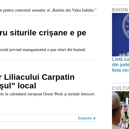
at pentru contrastul semantic al „Raiului din Valea Iadului.”
BIHON
u siturile crişane e pe
ectul privind managamentul a şase situri din bazinul
Listă cu
din jud
lista v
or Liliacului Carpatin
ul” local
CULT
parte în calendarul european Green Week şi include întreceri
Înainte