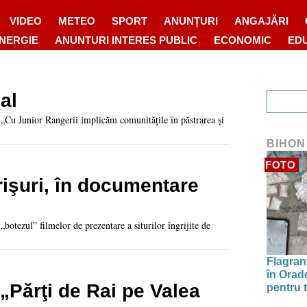
VIDEO
METEO
SPORT
ANUNȚURI
ANGAJĂRI
ENERGIE
ANUNTURI INTERES PUBLIC
ECONOMIC
ED
nal
 „Cu Junior Rangerii implicăm comunitățile în păstrarea și
BIHON
FOTO
rişuri, în documentare
„botezul” filmelor de prezentare a siturilor îngrijite de
Flagrant
în Orade
„Părţi de Rai pe Valea
pentru t