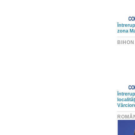
Întrerup
zona Ma
BIHON
Întrerup
localită
Vârcior
ROMÂ