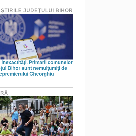
 ŞTIRILE JUDEŢULUI BIHOR
 inexactități. Primarii comunelor
ețul Bihor sunt nemulțumiți de
icepremierului Gheorghiu
URĂ