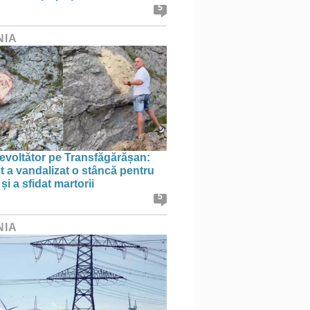
5
NIA
evoltător pe Transfăgărășan:
st a vandalizat o stâncă pentru
i a sfidat martorii
5
NIA