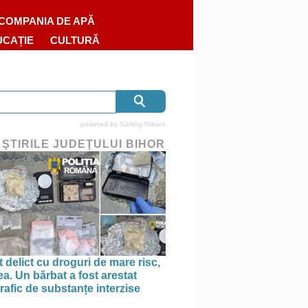
COMPANIA DE APĂ
UCAȚIE
CULTURĂ
powered by
Surfing Waves
 ŞTIRILE JUDEŢULUI BIHOR
 delict cu droguri de mare risc,
a. Un bărbat a fost arestat
rafic de substanțe interzise