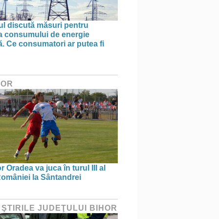
l discută măsuri pentru
ea consumului de energie
ă. Ce consumatori ar putea fi
HOR
 Oradea va juca în turul III al
omâniei la Sântandrei
 ŞTIRILE JUDEŢULUI BIHOR