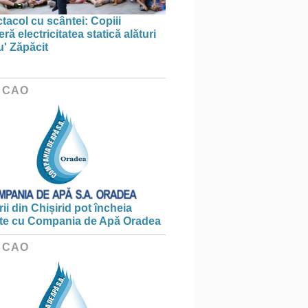
tacol cu scântei: Copiii
ă electricitatea statică alături
u' Zăpăcit
 CAO
ii din Chișirid pot încheia
te cu Compania de Apă Oradea
 CAO