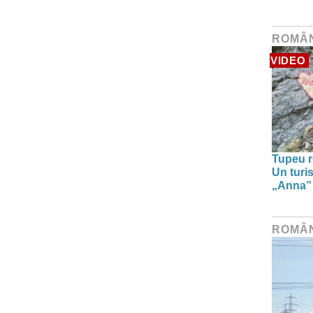
ROMÂ
VIDEO
Tupeu r
Un turi
„Anna” ș
ROMÂ