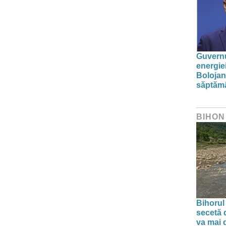
Guvernu
energie
Bolojan
săptăm
BIHON
Bihorul
secetă d
va mai 