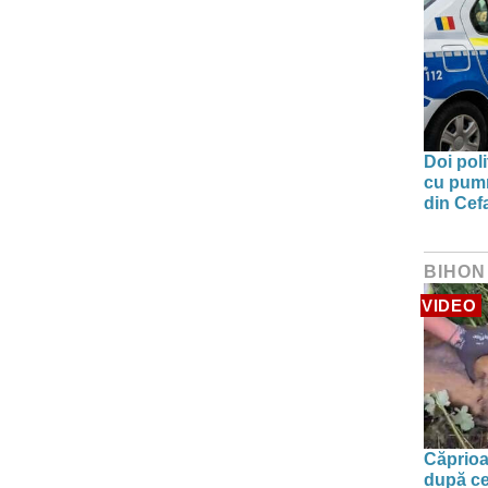
Doi poli
cu pumni
din Cefa
BIHON
VIDEO
Căprioa
după ce