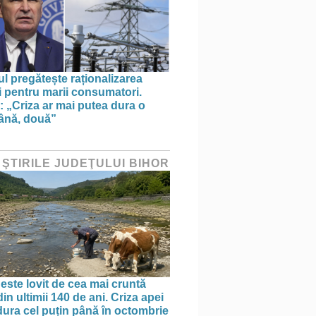
l pregătește raționalizarea
i pentru marii consumatori.
: „Criza ar mai putea dura o
ână, două”
 ŞTIRILE JUDEŢULUI BIHOR
 este lovit de cea mai cruntă
in ultimii 140 de ani. Criza apei
dura cel puțin până în octombrie