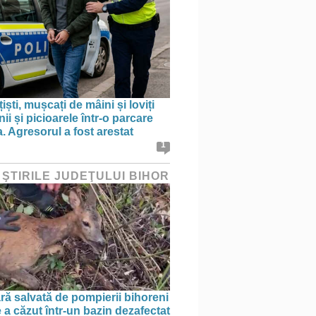
țiști, mușcați de mâini și loviți
i și picioarele într-o parcare
. Agresorul a fost arestat
1
 ŞTIRILE JUDEŢULUI BIHOR
ră salvată de pompierii bihoreni
 a căzut într-un bazin dezafectat