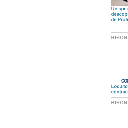
Un spec
descoper
de Prof
BIHON
Locuitor
contrac
BIHON