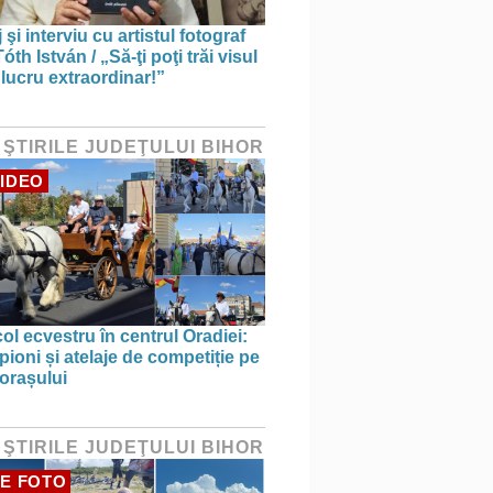
 şi interviu cu artistul fotograf
óth István / „Să-ţi poţi trăi visul
 lucru extraordinar!”
 ŞTIRILE JUDEŢULUI BIHOR
IDEO
ol ecvestru în centrul Oradiei:
ioni și atelaje de competiție pe
 orașului
 ŞTIRILE JUDEŢULUI BIHOR
E FOTO