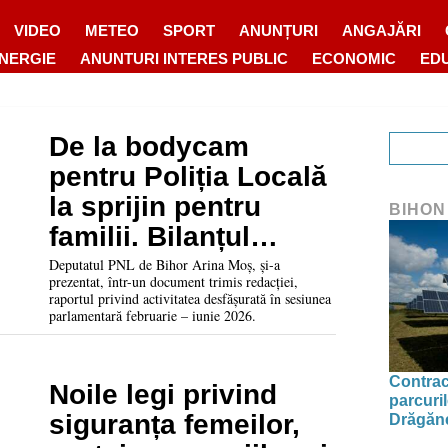
VIDEO
METEO
SPORT
ANUNȚURI
ANGAJĂRI
ENERGIE
ANUNTURI INTERES PUBLIC
ECONOMIC
ED
De la bodycam
pentru Poliția Locală
la sprijin pentru
BIHON
familii. Bilanțul
activității deputatei
Deputatul PNL de Bihor Arina Moș, și-a
prezentat, într-un document trimis redacției,
liberale Arina Moș în
raportul privind activitatea desfășurată în sesiunea
parlamentară februarie – iunie 2026.
Parlament
Contrac
Noile legi privind
parcuril
siguranța femeilor,
Drăgăne