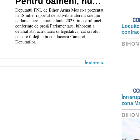
Pentru oameni, nu
pentru imagine”
Deputatul PNL de Bihor Arina Moș și-a prezentat,
în 18 iulie, raportul de activitate aferent sesiunii
parlamentare ianuarie–iunie 2025, în cadrul unei
conferințe de presă Parlamentarul bihorean a
Locuitor
detaliat atât activitatea sa legislativă, cât și rolul
contrac
pe care îl deține în conducerea Camerei
Deputaților.
BIHON
Înainte
Întrerup
zona Ma
BIHON