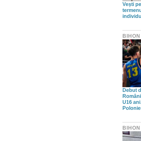
Vești pe
termenu
individu
BIHON
Debut d
Românie
U16 ani.
Polonie
BIHON