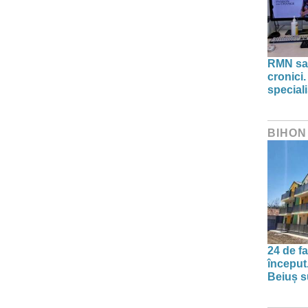
RMN sau
cronici.
speciali
BIHON
24 de f
început
Beiuș s