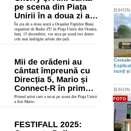
pe scena din Piața
BIHON
Unirii în a doua zi a
Orașului Faptelor
În cea de-a doua seară a Orașului Faptelor Bune,
organizat de Radio ZU în Piața Unirii din Oradea,
Bune
luni, 15 decembrie, vor urca pe scenă trei dintre
cele mai îndrăgite artiste din țară.
Mii de orădeni au
Cereale
Explica
cântat împreună cu
nunți și
Direcția 5, Mario și
Connect-R în prima
BIHON
seară din cadrul
Primul artist care a urcat pe scena din Piața Unirii
FOTO
a fost Mario.
„Orașul Faptelor
Bune”
FESTIFALL 2025: