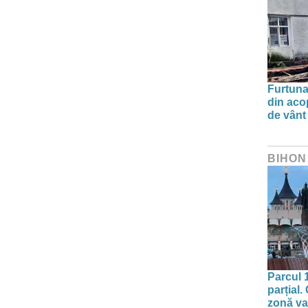
Furtuna 
din aco
de vânt
BIHON
Parcul 
parțial.
zonă va 