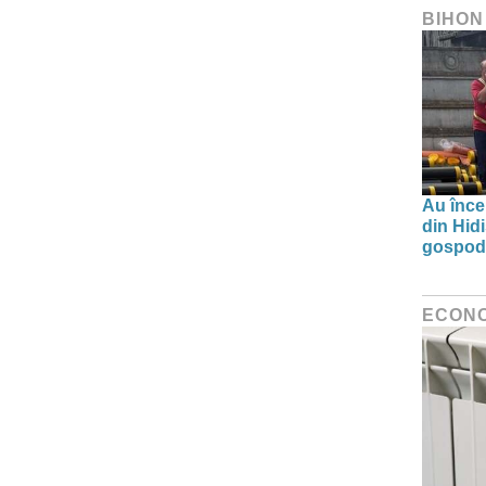
BIHON
Au înce
din Hid
gospodă
ECON