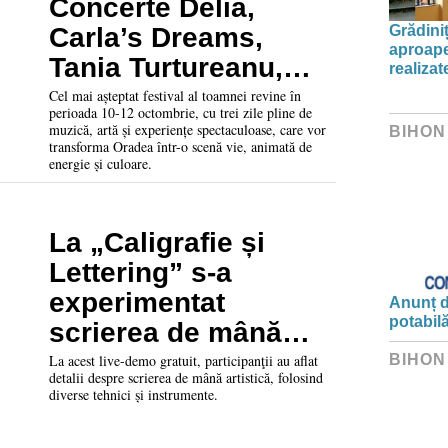
Concerte Delia,
Grădini
Carla’s Dreams,
aproape
Tania Turtureanu,
realiza
JO, Rares și multe
Cel mai așteptat festival al toamnei revine în
perioada 10-12 octombrie, cu trei zile pline de
surprize!
muzică, artă și experiențe spectaculoase, care vor
BIHON
transforma Oradea într-o scenă vie, animată de
energie și culoare.
La „Caligrafie și
Lettering” s-a
experimentat
Anunț d
potabil
scrierea de mână
artistică împreună cu
La acest live-demo gratuit, participanţii au aflat
BIHON
detalii despre scrierea de mână artistică, folosind
artiştii Roxie Netea
diverse tehnici și instrumente.
şi Mihai Molnar