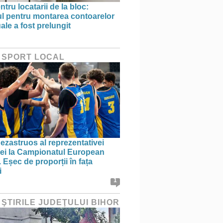
ntru locatarii de la bloc:
l pentru montarea contoarelor
ale a fost prelungit
 SPORT LOCAL
ezastruos al reprezentativei
i la Campionatul European
 Eșec de proporții în fața
i
1
 ŞTIRILE JUDEŢULUI BIHOR