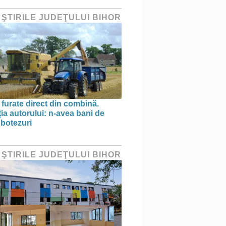
 ŞTIRILE JUDEŢULUI BIHOR
 furate direct din combină.
ția autorului: n-avea bani de
 botezuri
 ŞTIRILE JUDEŢULUI BIHOR