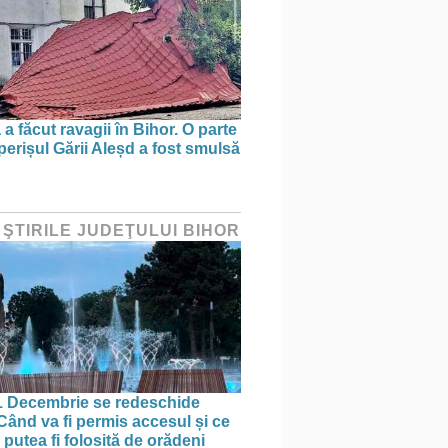
a făcut ravagii în Bihor. O parte
perișul Gării Aleșd a fost smulsă
 ŞTIRILE JUDEŢULUI BIHOR
1 Decembrie se redeschide
 Când va fi permis accesul și ce
putea fi folosită de orădeni