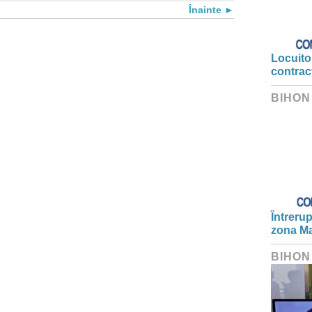
Înainte
Locuitor
contrac
BIHON
Întrerup
zona Ma
BIHON