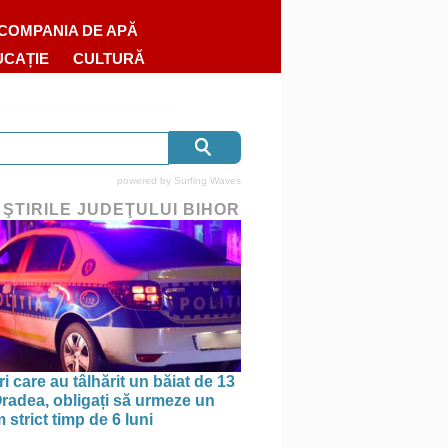
COMPANIA DE APĂ
UCAȚIE
CULTURĂ
powered by
Surfing Waves
 ŞTIRILE JUDEŢULUI BIHOR
ri care au tâlhărit un băiat de 13
 Oradea, obligați să urmeze un
strict timp de 6 luni