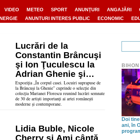
VIDEO
METEO
SPORT
ANUNȚURI
ANGAJĂRI
ENERGIE
ANUNTURI INTERES PUBLIC
ECONOMIC
ED
Lucrări de la
Constantin Brâncuşi
şi Ion Ţuculescu la
BIHON
Adrian Ghenie şi
Mircea Cantor, într-o
Expoziţia „În corpul casei. Locuiri suprapuse de
la Brâncuși la Ghenie” cuprinde o selecție din
nouă expoziţie la
colecția Marianei Florescu reunind lucrări semnate
de 30 de artiști importanți ai artei românești
Casa Darvas – La
moderne și contemporane.
Roche
Doi tine
ani, în
Lidia Buble, Nicole
program 
Cherry și Ami cântă