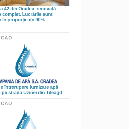
ța 42 din Oradea, renovată
 complet. Lucrările sunt
te în proporție de 90%
 CAO
e întrerupere furnizare apă
ă pe strada Uzinei din Tileagd
 CAO