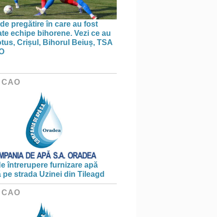
de pregătire în care au fost
te echipe bihorene. Vezi ce au
otus, Crișul, Bihorul Beiuș, TSA
O
 CAO
e întrerupere furnizare apă
ă pe strada Uzinei din Tileagd
 CAO