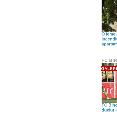
O femei
incendiu
apartam
FC BI
GALERI
FC Biho
dueluri