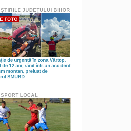
 ŞTIRILE JUDEŢULUI BIHOR
E FOTO
nție de urgență în zona Vârtop.
 de 12 ani, rănit într-un accident
ism montan, preluat de
terul SMURD
 SPORT LOCAL