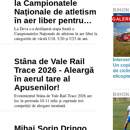
la Campionatele
Naționale de atletism
BIHON
în aer liber pentru
GALERI
juniori și tineret
La Deva s-a desfășurat etapa finală a
Campionatelor Naționale de atletism în aer liber la
categoriile de vârstă U18, U20 și U23 de ani.
Stâna de Vale Rail
Interve
Un copil
Trace 2026 - Aleargă
de cicl
elicop
în aerul tare al
Apusenilor!
BIHON
Evenimentul Stâna de Vale Rail Trace 2026 are
loc în perioada 10-11 iulie și cuprinde trei
competiții de alergare montană.
Mihai Sorin Dringo,