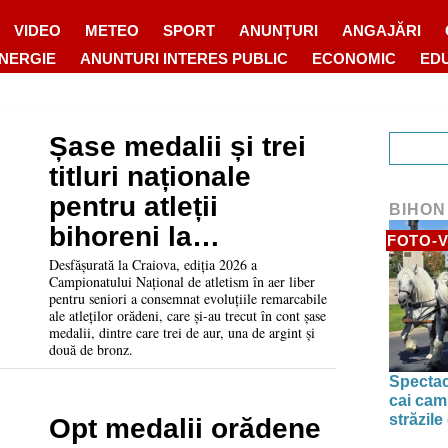
VIDEO
METEO
SPORT
ANUNȚURI
ANGAJĂRI
ENERGIE
ANUNTURI INTERES PUBLIC
ECONOMIC
ED
Șase medalii și trei
titluri naționale
pentru atleții
BIHON
bihoreni la
FOTO-V
Campionatul
Desfășurată la Craiova, ediția 2026 a
Campionatului Național de atletism în aer liber
Național de atletism
pentru seniori a consemnat evoluțiile remarcabile
ale atleților orădeni, care și-au trecut în cont șase
pentru seniori
medalii, dintre care trei de aur, una de argint și
două de bronz.
Spectac
cai camp
străzile
Opt medalii orădene