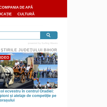
COMPANIA DE APĂ
UCAȚIE
CULTURĂ
powered by
Surfing Waves
 ŞTIRILE JUDEŢULUI BIHOR
IDEO
ol ecvestru în centrul Oradiei:
ioni și atelaje de competiție pe
 orașului