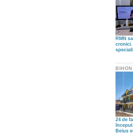
RMN sau
cronici.
speciali
BIHON
24 de f
început
Beiuș s