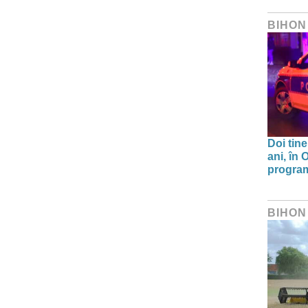
BIHON
Doi tine
ani, în
program 
BIHON