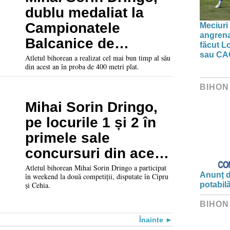
dublu medaliat la
Campionatele
Meciuri 
angrena
Balcanice de
făcut L
sau CA
atletism: Cel mai bun
Atletul bihorean a realizat cel mai bun timp al său
din acest an în proba de 400 metri plat.
rezultat al sezonului
la 400 de metri
BIHON
Mihai Sorin Dringo,
pe locurile 1 și 2 în
primele sale
concursuri din acest
sezon
Atletul bihorean Mihai Sorin Dringo a participat
Anunț d
în weekend la două competiții, disputate în Cipru
și Cehia.
potabil
BIHON
Înainte