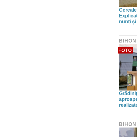
Cereale
Explica
nunți și
BIHON
FOTO
Grădini
aproape
realiza
BIHON