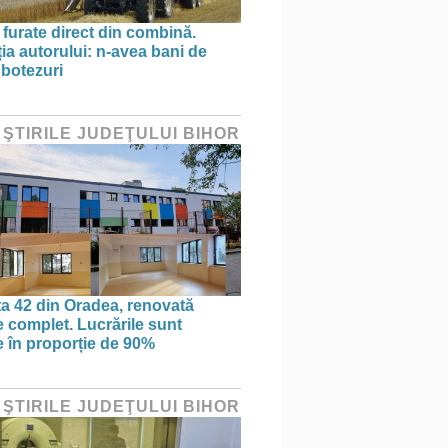
 furate direct din combină.
ția autorului: n-avea bani de
 botezuri
 ŞTIRILE JUDEŢULUI BIHOR
ța 42 din Oradea, renovată
 complet. Lucrările sunt
te în proporție de 90%
 ŞTIRILE JUDEŢULUI BIHOR