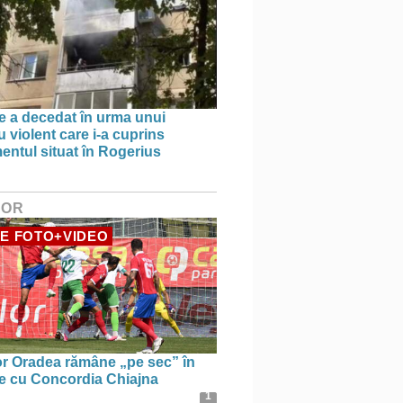
e a decedat în urma unui
 violent care i-a cuprins
entul situat în Rogerius
HOR
E FOTO+VIDEO
r Oradea rămâne „pe sec” în
le cu Concordia Chiajna
1