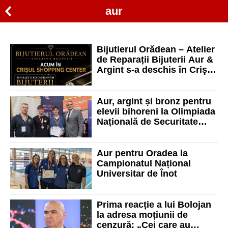
aur
Bijutierul Orădean – Atelier
de Reparații Bijuterii Aur &
Argint s-a deschis în Crişul
Shopping Center!
Aur, argint și bronz pentru
elevii bihoreni la Olimpiada
Națională de Securitate
Cibernetică
Aur pentru Oradea la
Campionatul Național
Universitar de Înot
Prima reacție a lui Bolojan
la adresa moțiunii de
cenzură: „Cei care au