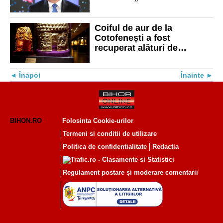
generat această criză să
găsească soluția”
Coiful de aur de la
Cotofenești a fost
recuperat alături de
brățările dacice
Înapoi
Înainte
BIHON.RO
Folosinta Cookie-urilor
Termeni si conditii de utilizare
Politica de confidentialitate
Redactia
Regulament postare și moderare comentarii