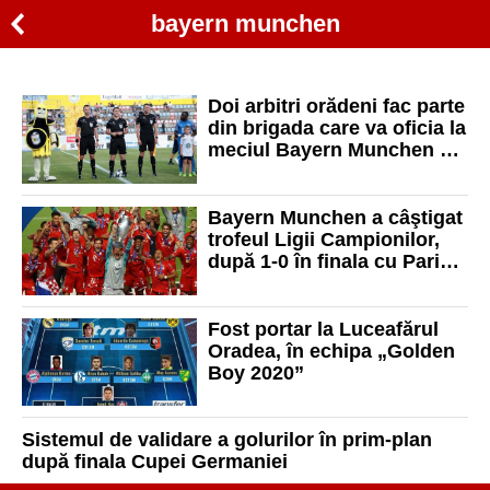
bayern munchen
Doi arbitri orădeni fac parte
din brigada care va oficia la
meciul Bayern Munchen –
Chelsea Londra
Bayern Munchen a câştigat
trofeul Ligii Campionilor,
după 1-0 în finala cu Paris
Saint-Germain
Fost portar la Luceafărul
Oradea, în echipa „Golden
Boy 2020”
Sistemul de validare a golurilor în prim-plan
după finala Cupei Germaniei