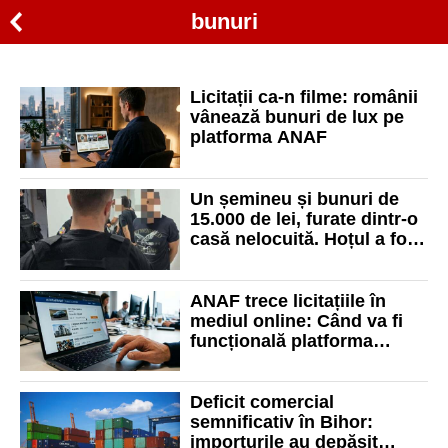
bunuri
Licitații ca-n filme: românii
vânează bunuri de lux pe
platforma ANAF
Un șemineu și bunuri de
15.000 de lei, furate dintr-o
casă nelocuită. Hoțul a fost
reținut în urma unei
percheziții
ANAF trece licitațiile în
mediul online: Când va fi
funcțională platforma
eLicitațiiANAF
Deficit comercial
semnificativ în Bihor:
importurile au depășit