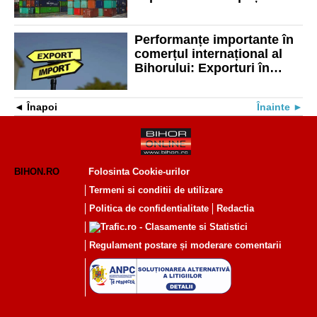
exporturile
Performanțe importante în
comerțul internațional al
Bihorului: Exporturi în
creștere și importuri pe
scădere în noiembrie
Înapoi
Înainte
BIHON.RO
Folosinta Cookie-urilor
Termeni si conditii de utilizare
Politica de confidentialitate
Redactia
Regulament postare și moderare comentarii