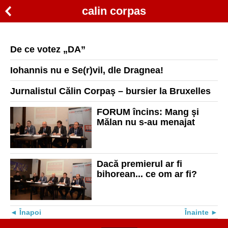
calin corpas
De ce votez „DA”
Iohannis nu e Se(r)vil, dle Dragnea!
Jurnalistul Călin Corpaş – bursier la Bruxelles
FORUM încins: Mang şi
Mălan nu s-au menajat
Dacă premierul ar fi
bihorean... ce om ar fi?
Înapoi
Înainte