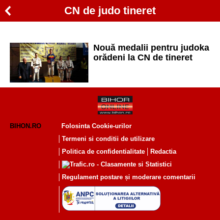
CN de judo tineret
Nouă medalii pentru judoka
orădeni la CN de tineret
BIHON.RO
Folosinta Cookie-urilor
Termeni si conditii de utilizare
Politica de confidentialitate
Redactia
Regulament postare și moderare comentarii